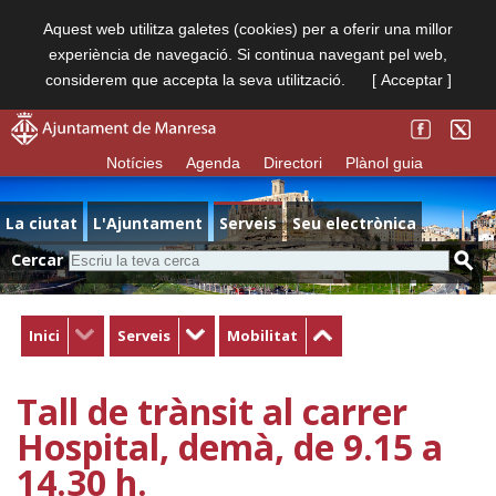
Aquest web utilitza galetes (cookies) per a oferir una millor
experiència de navegació. Si continua navegant pel web,
considerem que accepta la seva utilització.
[ Acceptar ]
Notícies
Agenda
Directori
Plànol guia
La ciutat
L'Ajuntament
Serveis
Seu electrònica
Cercar
Inici
Serveis
Mobilitat
Tall de trànsit al carrer
Hospital, demà, de 9.15 a
14.30 h.