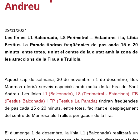
Andreu
29/11/2024
Les línies L1 Balconada, L8 Perimetral – Estacions i la, Líbia
Festius La Parada tindran freqüències de pas cada 15 o 20
minuts, entre totes, unint el centre de la ciutat amb la zona de
les atraccions de la Fira als Trullols.
Aquest cap de setmana, 30 de novembre i 1 de desembre, Bus
Manresa oferirà serveis especials amb motiu de la Fira de Sant
Andreu. Les línies
L1 (Balconada
)
,
L8 (Perimetral - Estacions
)
,
FB
(Festius Balconada
)
i
FP (Festius La Parada
)
tindran freqüències
de pas cada 15 o 20 minuts, entre totes, facilitant el desplaçament
del centre de Manresa als Trullols per gaudir de la fira.
El diumenge 1 de desembre, la línia L1 (Balconada) realitzarà un
servei especial, circulant segons els horaris de dissabtes oferint