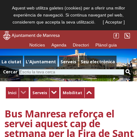
Aquest web utilitza galetes (cookies) per a oferir una millor
experiència de navegació. Si continua navegant pel web,
considerem que accepta la seva utilització.
[ Acceptar ]
Notícies
Agenda
Directori
Plànol guia
La ciutat
L'Ajuntament
Serveis
Seu electrònica
Cercar
Inici
Serveis
Mobilitat
Bus Manresa reforça el
servei aquest cap de
setmana per la Fira de Sant