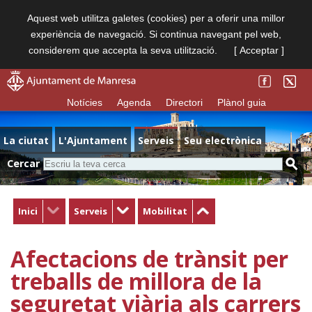
Aquest web utilitza galetes (cookies) per a oferir una millor
experiència de navegació. Si continua navegant pel web,
considerem que accepta la seva utilització.
[ Acceptar ]
Notícies
Agenda
Directori
Plànol guia
La ciutat
L'Ajuntament
Serveis
Seu electrònica
Cercar
Inici
Serveis
Mobilitat
Afectacions de trànsit per
treballs de millora de la
seguretat viària als carrers