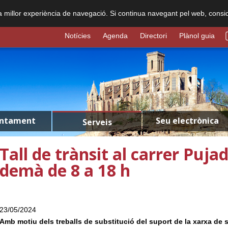
na millor experiència de navegació. Si continua navegant pel web, consi
Notícies
Agenda
Directori
Plànol guia
untament
Seu electrònica
Serveis
Tall de trànsit al carrer Pujad
demà de 8 a 18 h
23/05/2024
Amb motiu dels treballs de substitució del suport de la xarxa de se