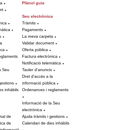
ta
Plànol guia
nt
Seu electrònica
nica
Tràmits
màtica
Pagaments
s
La meva carpeta
la
Validar document
ica
Oferta pública
eglaments
Factura electrònica
Notificació telemàtica
a Seu
Tauler d'anuncis
Dret d'accés a la
gestions
informació pública
es inhàbils
Ordenances i reglaments
Informació de la Seu
electrònica
nal de
Ajuda tràmits i gestions
tica de
Calendari de dies inhàbils
 informació