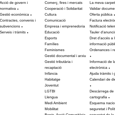
Acció de govern i
Comerç, fires i mercats
La meva carpe
normativa
Cooperació i Solidaritat
Validar docume
Gestió econòmica
Cultura
Oferta pública
Contractes, convenis i
Comunicació
Factura electrò
subvencions
Empresa i emprenedoria
Notificació tele
Serveis i tràmits
Educació
Tauler d'anunci
Esports
Dret d'accés a 
Famílies
informació públ
Feminismes
Ordenances i r
Gestió documental i arxiu
Gestió tributària i
Informació de l
recaptació
electrònica
Infància
Ajuda tràmits i 
Habitatge
Calendari de di
Joventut
LGTBI
Descàrrega de
Llengua
cartografia
Medi Ambient
Esquema nacio
Mobilitat
seguretat i Polí
Barris, Acció Comunitària
seguretat de la