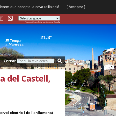
derem que accepta la seva utilització.
[ Acceptar ]
Traducció no oficial gentilesa de
Google
Powered by
Translate
21,3º
El Temps
a Manresa
Cercar
a del Castell,
rvei elèctric i de l’enllumenat