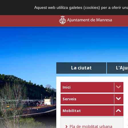
Aquest web utilitza galetes (cookies) per a oferir u
La ciutat
L'Aj
Inici
Serveis
Mobilitat
Pla de mobilitat urbana