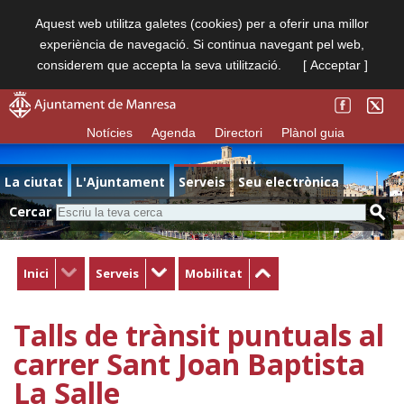
Aquest web utilitza galetes (cookies) per a oferir una millor
experiència de navegació. Si continua navegant pel web,
considerem que accepta la seva utilització.
[ Acceptar ]
Notícies
Agenda
Directori
Plànol guia
La ciutat
L'Ajuntament
Serveis
Seu electrònica
Cercar
Inici
Serveis
Mobilitat
Talls de trànsit puntuals al
carrer Sant Joan Baptista
La Salle