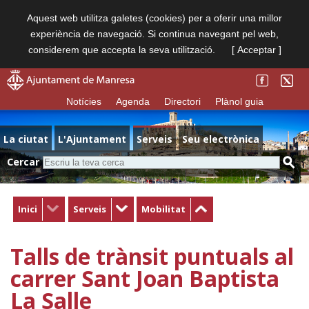
Aquest web utilitza galetes (cookies) per a oferir una millor
experiència de navegació. Si continua navegant pel web,
considerem que accepta la seva utilització.
[ Acceptar ]
Notícies
Agenda
Directori
Plànol guia
La ciutat
L'Ajuntament
Serveis
Seu electrònica
Cercar
Inici
Serveis
Mobilitat
Talls de trànsit puntuals al
carrer Sant Joan Baptista
La Salle