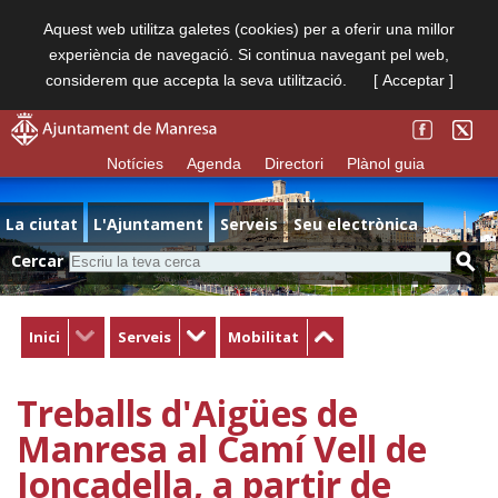
Aquest web utilitza galetes (cookies) per a oferir una millor
experiència de navegació. Si continua navegant pel web,
considerem que accepta la seva utilització.
[ Acceptar ]
Notícies
Agenda
Directori
Plànol guia
La ciutat
L'Ajuntament
Serveis
Seu electrònica
Cercar
Inici
Serveis
Mobilitat
Treballs d'Aigües de
Manresa al Camí Vell de
Joncadella, a partir de