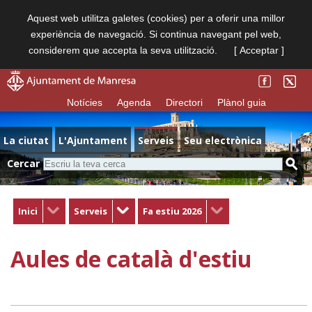
Aquest web utilitza galetes (cookies) per a oferir una millor
experiència de navegació. Si continua navegant pel web,
considerem que accepta la seva utilització.
[ Acceptar ]
Notícies
Agenda
Directori
Plànol guia
La ciutat
L'Ajuntament
Serveis
Seu electrònica
Cercar
Inici
Serveis
Fa estiu 2026
Aules de català d'estiu