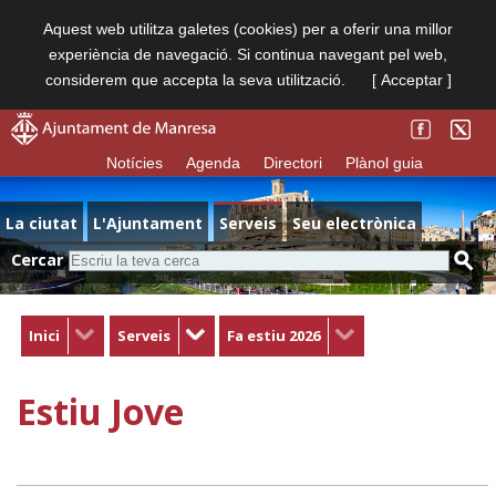
Aquest web utilitza galetes (cookies) per a oferir una millor
experiència de navegació. Si continua navegant pel web,
considerem que accepta la seva utilització.
[ Acceptar ]
Notícies
Agenda
Directori
Plànol guia
La ciutat
L'Ajuntament
Serveis
Seu electrònica
Cercar
Inici
Serveis
Fa estiu 2026
Estiu Jove