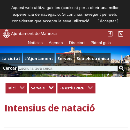
Aquest web utilitza galetes (cookies) per a oferir una millor
experiència de navegació. Si continua navegant pel web,
considerem que accepta la seva utilització.
[ Acceptar ]
Notícies
Agenda
Directori
Plànol guia
La ciutat
L'Ajuntament
Serveis
Seu electrònica
Cercar
Inici
Serveis
Fa estiu 2026
Intensius de natació