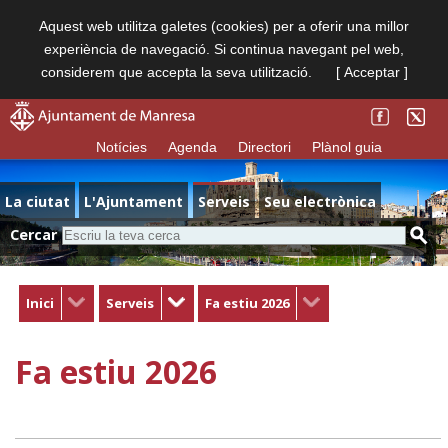
Aquest web utilitza galetes (cookies) per a oferir una millor
experiència de navegació. Si continua navegant pel web,
considerem que accepta la seva utilització.
[ Acceptar ]
Notícies
Agenda
Directori
Plànol guia
La ciutat
L'Ajuntament
Serveis
Seu electrònica
Cercar
Inici
Serveis
Fa estiu 2026
Fa estiu 2026