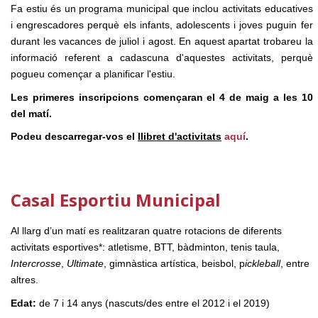
Fa estiu és un programa municipal que inclou activitats educatives
i engrescadores perquè els infants, adolescents i joves puguin fer
durant les vacances de juliol i agost. En aquest apartat trobareu la
informació referent a cadascuna d'aquestes activitats, perquè
pogueu començar a planificar l'estiu.
Les primeres inscripcions començaran el 4 de maig
a les 10
del matí.
Podeu descarregar-vos el
l
libret d'activitats
aquí
.
Casal Esportiu Municipal
Al llarg d’un matí es realitzaran quatre rotacions de diferents
activitats esportives*: atletisme, BTT, bàdminton, tenis taula,
Intercrosse
,
Ultimate
, gimnàstica artística, beisbol, p
ickleball
, entre
altres.
Edat:
de 7 i 14 anys (nascuts/des entre el 2012 i el 2019)