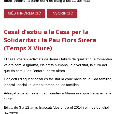
Inscripcions:
a partir del 4 de maig a les 12 del matí
MÉS INFORMACIÓ
INSCRIPCIÓ
Casal d’estiu a la Casa per la
Solidaritat i la Pau Flors Sirera
(Temps X Viure)
El casal ofereix activitats de lleure i tallers de qualitat que fomenten
valors com la igualtat, els drets humans, la diversitat, la cura del
que és comú i de l'entorn, entre altres.
L’objectiu d’aquest casal és facilitar la conciliació de la vida familiar,
laboral i social i el dret al temps de les famílies.
Adreçat a persones empadronades a Manresa o que treballen a la
ciutat.
Edat:
de 3 a 12 anys (nascuts/des entre el 2014 i el mes de juliol
de 2023)