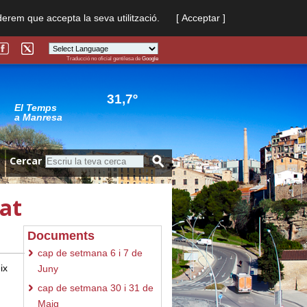
derem que accepta la seva utilització.
[ Acceptar ]
Traducció no oficial gentilesa de
Google
Powered by
Translate
31,7º
El Temps
a Manresa
Cercar
tat
Documents
cap de setmana 6 i 7 de
ix
Juny
cap de setmana 30 i 31 de
Maig