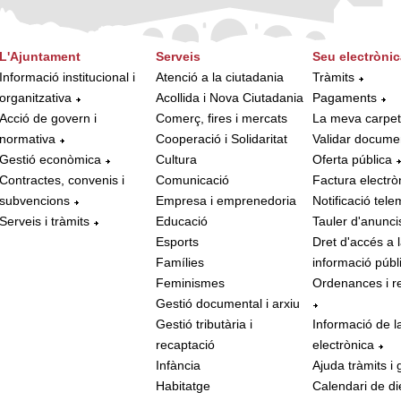
L'Ajuntament
Serveis
Seu electrònic
Informació institucional i
Atenció a la ciutadania
Tràmits
organitzativa
Acollida i Nova Ciutadania
Pagaments
Acció de govern i
Comerç, fires i mercats
La meva carpe
normativa
Cooperació i Solidaritat
Validar docume
Gestió econòmica
Cultura
Oferta pública
Contractes, convenis i
Comunicació
Factura electrò
subvencions
Empresa i emprenedoria
Notificació tele
Serveis i tràmits
Educació
Tauler d'anunci
Esports
Dret d'accés a 
Famílies
informació públ
Feminismes
Ordenances i r
Gestió documental i arxiu
Gestió tributària i
Informació de l
recaptació
electrònica
Infància
Ajuda tràmits i 
Habitatge
Calendari de di