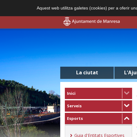
Aquest web utilitza galetes (cookies) per a oferir u
La ciutat
L'Aj
Inici
Serveis
Esports
Guia d'Entitats Esportives