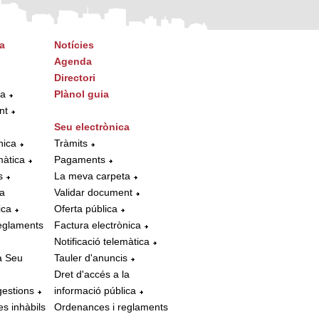
a
Notícies
Agenda
Directori
ta
Plànol guia
nt
Seu electrònica
nica
Tràmits
màtica
Pagaments
s
La meva carpeta
la
Validar document
ica
Oferta pública
eglaments
Factura electrònica
Notificació telemàtica
a Seu
Tauler d'anuncis
Dret d'accés a la
gestions
informació pública
es inhàbils
Ordenances i reglaments