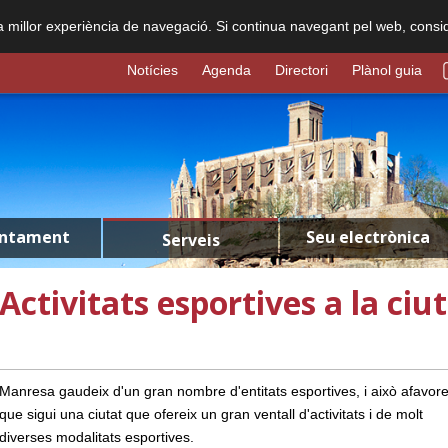
na millor experiència de navegació. Si continua navegant pel web, consi
Notícies
Agenda
Directori
Plànol guia
untament
Seu electrònica
Serveis
Activitats esportives a la ciu
Manresa gaudeix d'un gran nombre d'entitats esportives, i això afavore
que sigui una ciutat que ofereix un gran ventall d'activitats i de molt
diverses modalitats esportives.