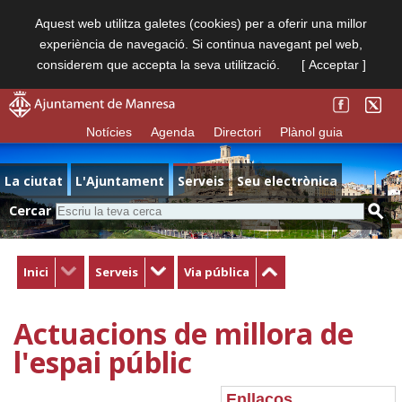
Aquest web utilitza galetes (cookies) per a oferir una millor
experiència de navegació. Si continua navegant pel web,
considerem que accepta la seva utilització.
[ Acceptar ]
Notícies
Agenda
Directori
Plànol guia
La ciutat
L'Ajuntament
Serveis
Seu electrònica
Cercar
Inici
Serveis
Via pública
Actuacions de millora de
l'espai públic
Enllaços