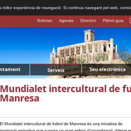
na millor experiència de navegació. Si continua navegant pel web, consi
Notícies
Agenda
Directori
Plànol guia
untament
Seu electrònica
Serveis
Mundialet intercultural de f
Manresa
El Mundialet intercultural de futbol de Manresa és una iniciativa de
promoció esportiva que suposa un gran esforç d’organització -liderat p