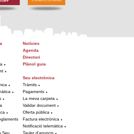
a
Notícies
Agenda
Directori
ta
Plànol guia
nt
Seu electrònica
nica
Tràmits
màtica
Pagaments
s
La meva carpeta
la
Validar document
ica
Oferta pública
eglaments
Factura electrònica
Notificació telemàtica
a Seu
Tauler d'anuncis