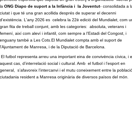
la
ONG Diapo de suport a la Infància i la Joventut
- consolidada a l
ciutat i que té una gran acollida després de superar el decenni
d’existència. L'any 2026 es celebra la 22è edició del Mundialet, com 
gran fita de treball conjunt, amb les categories: absoluta, veterans i
femení, així com aleví i infantil, com sempre a l'Estadi del Congost, i
enguany també a Les Cots.El Mundialet compta amb el suport de
l'Ajuntament de Manresa, i de la Diputació de Barcelona.
El futbol representa arreu una important eina de convivència cívica, i 
aquest cas, d’interrelació social i cultural. Amb el futbol i l’esport en
general, s’afavoreix l’intercanvi i el mutu coneixement entre la població
ciutadania resident a Manresa originària de diversos països del món.