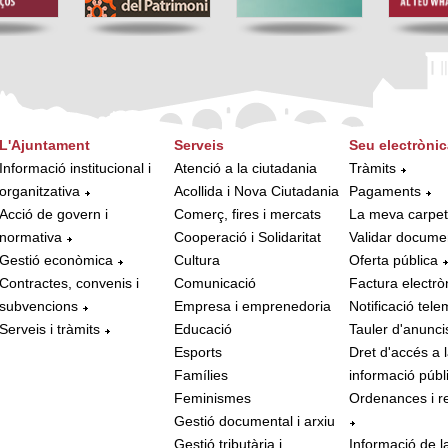
L'Ajuntament
Serveis
Seu electrònic
Informació institucional i
Atenció a la ciutadania
Tràmits
organitzativa
Acollida i Nova Ciutadania
Pagaments
Acció de govern i
Comerç, fires i mercats
La meva carpe
normativa
Cooperació i Solidaritat
Validar docume
Gestió econòmica
Cultura
Oferta pública
Contractes, convenis i
Comunicació
Factura electrò
subvencions
Empresa i emprenedoria
Notificació tele
Serveis i tràmits
Educació
Tauler d'anunci
Esports
Dret d'accés a 
Famílies
informació públ
Feminismes
Ordenances i r
Gestió documental i arxiu
Gestió tributària i
Informació de l