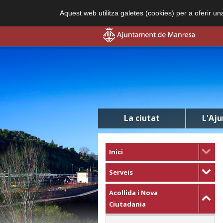
Aquest web utilitza galetes (cookies) per a oferir u
La ciutat
L'Aj
Inici
Serveis
Acollida i Nova
Ciutadania