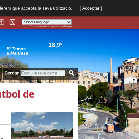
derem que accepta la seva utilització.
[ Acceptar ]
Traducció no oficial gentilesa de
Google
Powered by
Translate
18,9º
El Temps
a Manresa
Cercar
utbol de
er