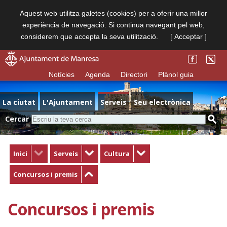
Aquest web utilitza galetes (cookies) per a oferir una millor
experiència de navegació. Si continua navegant pel web,
considerem que accepta la seva utilització.
[ Acceptar ]
Notícies
Agenda
Directori
Plànol guia
La ciutat
L'Ajuntament
Serveis
Seu electrònica
Cercar
Inici
Serveis
Cultura
Concursos i premis
Concursos i premis