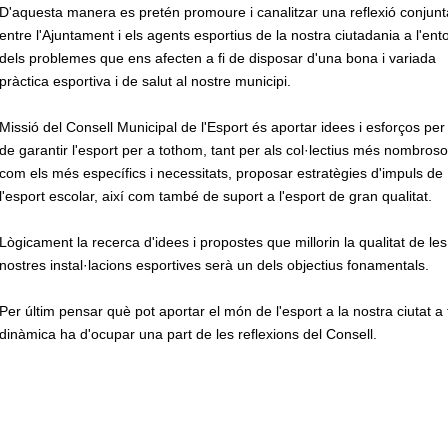
D'aquesta manera es pretén promoure i canalitzar una reflexió conjunt
entre l'Ajuntament i els agents esportius de la nostra ciutadania a l'ent
dels problemes que ens afecten a fi de disposar d'una bona i variada
pràctica esportiva i de salut al nostre municipi.
Missió del Consell Municipal de l'Esport és aportar idees i esforços per 
de garantir l'esport per a tothom, tant per als col·lectius més nombros
com els més específics i necessitats, proposar estratègies d'impuls de
l'esport escolar, així com també de suport a l'esport de gran qualitat.
Lògicament la recerca d'idees i propostes que millorin la qualitat de les
nostres instal·lacions esportives serà un dels objectius fonamentals.
Per últim pensar què pot aportar el món de l'esport a la nostra ciutat a
dinàmica ha d'ocupar una part de les reflexions del Consell.