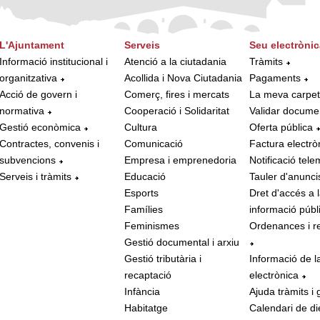
L'Ajuntament
Serveis
Seu electrònic
Informació institucional i
Atenció a la ciutadania
Tràmits
organitzativa
Acollida i Nova Ciutadania
Pagaments
Acció de govern i
Comerç, fires i mercats
La meva carpe
normativa
Cooperació i Solidaritat
Validar docume
Gestió econòmica
Cultura
Oferta pública
Contractes, convenis i
Comunicació
Factura electrò
subvencions
Empresa i emprenedoria
Notificació tele
Serveis i tràmits
Educació
Tauler d'anunci
Esports
Dret d'accés a 
Famílies
informació públ
Feminismes
Ordenances i r
Gestió documental i arxiu
Gestió tributària i
Informació de l
recaptació
electrònica
Infància
Ajuda tràmits i 
Habitatge
Calendari de di