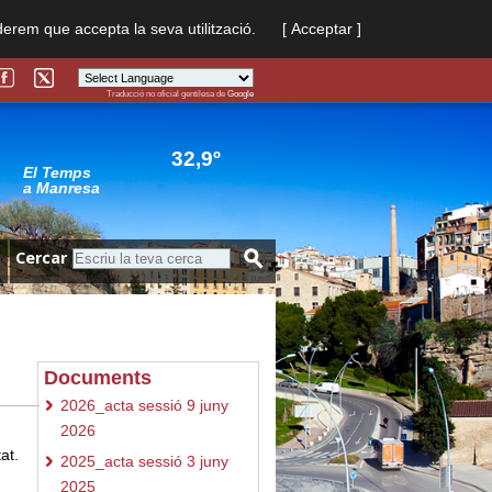
derem que accepta la seva utilització.
[ Acceptar ]
Traducció no oficial gentilesa de
Google
Powered by
Translate
32,9º
El Temps
a Manresa
Cercar
Documents
2026_acta sessió 9 juny
2026
tat.
2025_acta sessió 3 juny
2025