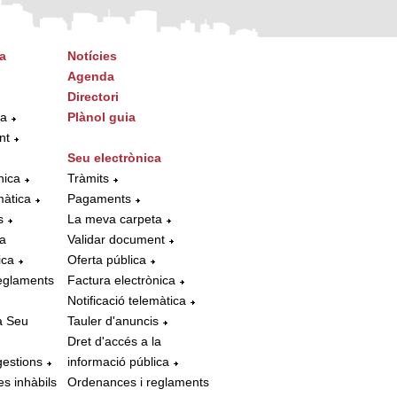
a
Notícies
Agenda
Directori
ta
Plànol guia
nt
Seu electrònica
nica
Tràmits
màtica
Pagaments
s
La meva carpeta
la
Validar document
ica
Oferta pública
eglaments
Factura electrònica
Notificació telemàtica
a Seu
Tauler d'anuncis
Dret d'accés a la
gestions
informació pública
es inhàbils
Ordenances i reglaments