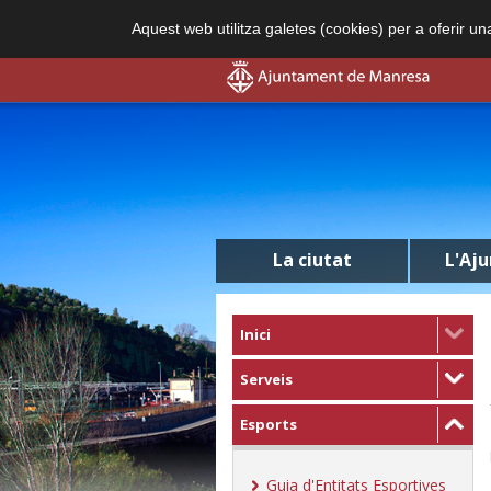
Aquest web utilitza galetes (cookies) per a oferir u
La ciutat
L'Aj
Inici
Serveis
Esports
Guia d'Entitats Esportives