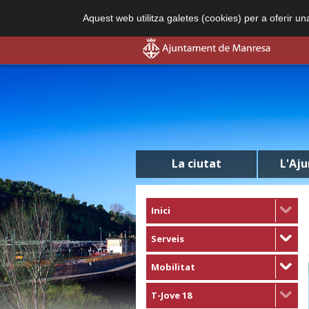
Aquest web utilitza galetes (cookies) per a oferir u
La ciutat
L'Aj
Inici
Serveis
Mobilitat
T-Jove 18