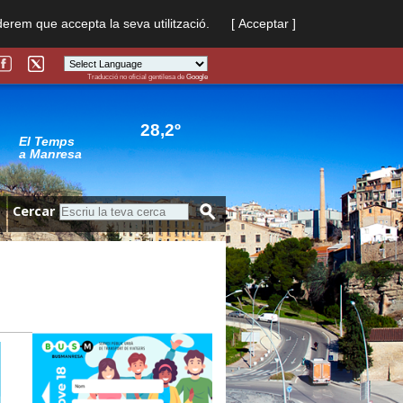
derem que accepta la seva utilització.
[ Acceptar ]
Traducció no oficial gentilesa de
Google
Powered by
Translate
28,2º
El Temps
a Manresa
Cercar