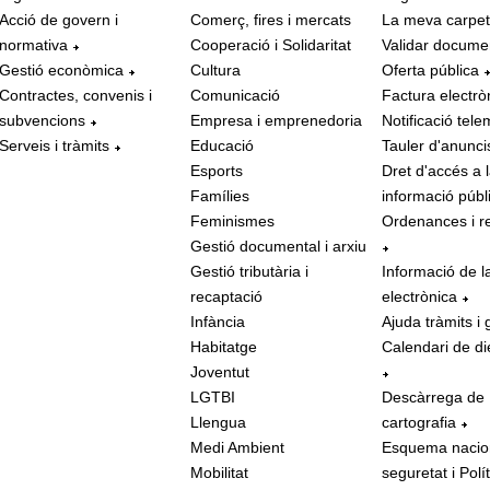
Acció de govern i
Comerç, fires i mercats
La meva carpe
normativa
Cooperació i Solidaritat
Validar docume
Gestió econòmica
Cultura
Oferta pública
Contractes, convenis i
Comunicació
Factura electrò
subvencions
Empresa i emprenedoria
Notificació tele
Serveis i tràmits
Educació
Tauler d'anunci
Esports
Dret d'accés a 
Famílies
informació públ
Feminismes
Ordenances i r
Gestió documental i arxiu
Gestió tributària i
Informació de l
recaptació
electrònica
Infància
Ajuda tràmits i 
Habitatge
Calendari de di
Joventut
LGTBI
Descàrrega de
Llengua
cartografia
Medi Ambient
Esquema nacio
Mobilitat
seguretat i Polí