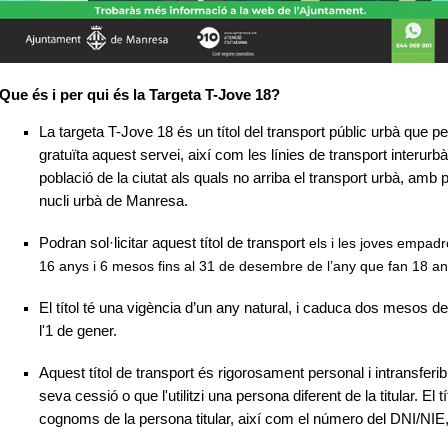
Que és i per qui és la Targeta T-Jove 18?
La targeta T-
Jove 18 és un títol del transport públic urbà que per
gratuïta aquest servei, així com les línies de transport interur
població de la ciutat als quals no arriba el transport urbà, amb p
nucli urbà de Manresa.
Podran sol·licitar aquest títol de transport
els i les joves empadr
16 anys i 6 mesos fins al 31 de desembre de l’any que fan 18 an
El títol té una vigència d’un any natural, i caduca dos mesos de
l'1 de gener.
Aquest títol de transport és rigorosament personal i intransfer
seva cessió o que l'utilitzi una persona diferent de la titular. El t
cognoms de la persona titular, així com el número del DNI/NIE, 