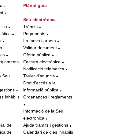
ta
Plànol guia
nt
Seu electrònica
nica
Tràmits
màtica
Pagaments
s
La meva carpeta
la
Validar document
ica
Oferta pública
eglaments
Factura electrònica
Notificació telemàtica
a Seu
Tauler d'anuncis
Dret d'accés a la
gestions
informació pública
es inhàbils
Ordenances i reglaments
Informació de la Seu
electrònica
nal de
Ajuda tràmits i gestions
tica de
Calendari de dies inhàbils