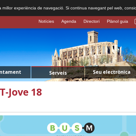
na millor experiència de navegació. Si continua navegant pel web, consi
Notícies
Agenda
Directori
Plànol guia
untament
Seu electrònica
Serveis
T-Jove 18