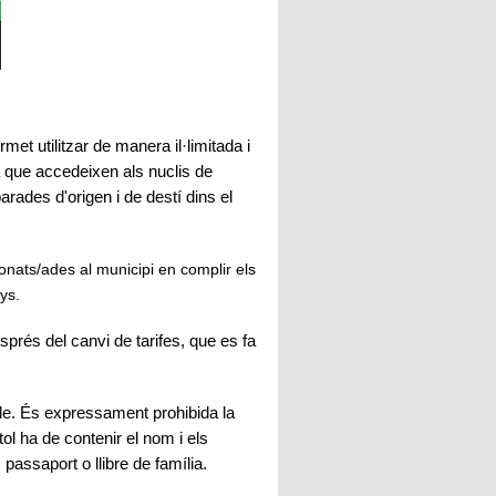
met utilitzar de manera il·limitada i
bà que accedeixen als nuclis de
arades d'origen i de destí dins el
onats/ades al municipi en complir els
ys.
sprés del canvi de tarifes, que es fa
ible. És expressament prohibida la
ítol ha de contenir el nom i els
passaport o llibre de família.