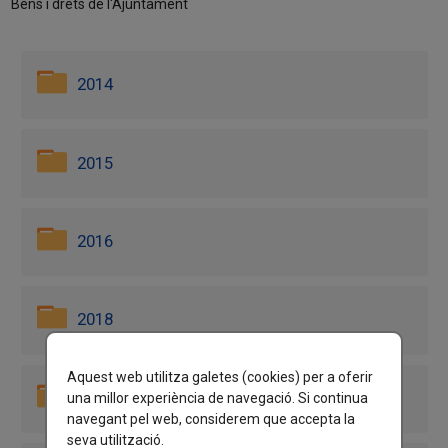
Béns i drets de l'Ajuntament
2014
2015
2016
2018
Aquest web utilitza galetes (cookies) per a oferir
2019
una millor experiència de navegació. Si continua
navegant pel web, considerem que accepta la
seva utilització.