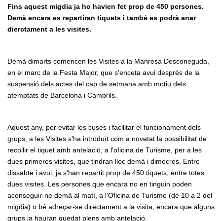
Fins aquest migdia ja ho havien fet prop de 450 persones.
Demà encara es repartiran tiquets i també es podrà anar
dierctament a les visites.
Demà dimarts comencen les Visites a la Manresa Desconeguda,
en el marc de la Festa Major, que s'enceta avui després de la
suspensió dels actes del cap de setmana amb motiu dels
atemptats de Barcelona i Cambrils.
Aquest any, per evitar les cuses i facilitar el funcionament dels
grups, a les Visites s'ha introduït com a novetat la possibilitat de
recollir el tiquet amb antelació, a l'oficina de Turisme, per a les
dues primeres visites, que tindran lloc demà i dimecres. Entre
dissabte i avui, ja s'han repartit prop de 450 tiquets, entre totes
dues visites. Les persones que encara no en tinguin poden
aconseguir-ne demà al matí, a l'Oficina de Turisme (de 10 a 2 del
migdia) o bé adreçar-se directament a la visita, encara que alguns
grups ja hauran quedat plens amb antelació.