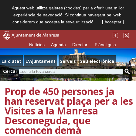
Aquest web utilitza galetes (cookies) per a oferir una millor
experiència de navegació. Si continua navegant pel web,
considerem que accepta la seva utilització.
[ Acceptar ]
Notícies
Agenda
Directori
Plànol guia
La ciutat
L'Ajuntament
Serveis
Seu electrònica
Cercar
Prop de 450 persones ja
han reservat plaça per a les
Visites a la Manresa
Desconeguda, que
comencen demà