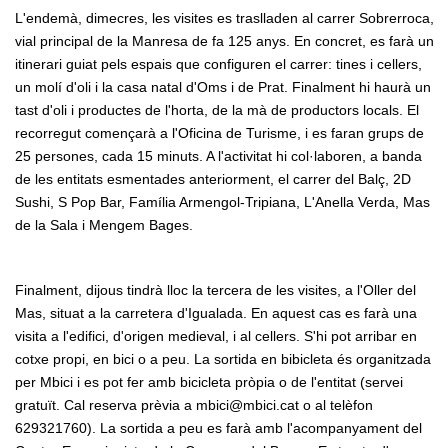
L'endemà, dimecres, les visites es traslladen al carrer Sobrerroca,
vial principal de la Manresa de fa 125 anys. En concret, es farà un
itinerari guiat pels espais que configuren el carrer: tines i cellers,
un molí d'oli i la casa natal d'Oms i de Prat. Finalment hi haurà un
tast d'oli i productes de l'horta, de la mà de productors locals. El
recorregut començarà a l'Oficina de Turisme, i es faran grups de
25 persones, cada 15 minuts. A l'activitat hi col·laboren, a banda
de les entitats esmentades anteriorment, el carrer del Balç, 2D
Sushi, S Pop Bar, Família Armengol-Tripiana, L'Anella Verda, Mas
de la Sala i Mengem Bages.
Finalment, dijous tindrà lloc la tercera de les visites, a l'Oller del
Mas, situat a la carretera d'Igualada. En aquest cas es farà una
visita a l'edifici, d'origen medieval, i al cellers. S'hi pot arribar en
cotxe propi, en bici o a peu. La sortida en bibicleta és organitzada
per Mbici i es pot fer amb bicicleta pròpia o de l'entitat (servei
gratuït. Cal reserva prèvia a mbici@mbici.cat o al telèfon
629321760). La sortida a peu es farà amb l'acompanyament del