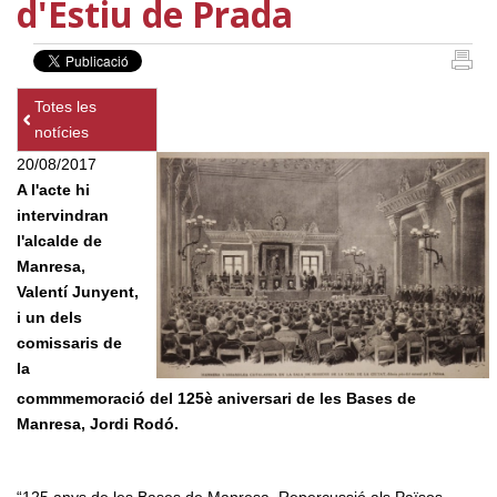
d'Estiu de Prada
Totes les
notícies
20/08/2017
A l'acte hi
intervindran
l'alcalde de
Manresa,
Valentí Junyent,
i un dels
comissaris de
la
commmemoració del 125è aniversari de les Bases de
Manresa, Jordi Rodó.
“125 anys de les Bases de Manresa. Repercussió als Països