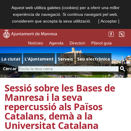
Aquest web utilitza galetes (cookies) per a oferir una millor
experiència de navegació. Si continua navegant pel web,
considerem que accepta la seva utilització.
[ Acceptar ]
Notícies
Agenda
Directori
Plànol guia
La ciutat
L'Ajuntament
Serveis
Seu electrònica
Cercar
Sessió sobre les Bases de
Manresa i la seva
repercussió als Països
Catalans, demà a la
Universitat Catalana