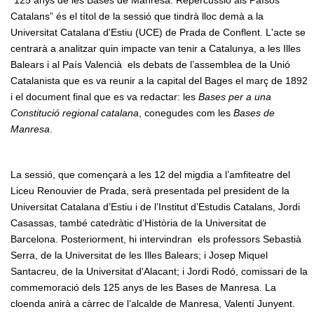
Catalans” és el títol de la sessió que tindrà lloc demà a la
Universitat Catalana d'Estiu (UCE) de Prada de Conflent. L'acte se
centrarà a analitzar quin impacte van tenir a Catalunya, a les Illes
Balears i al País Valencià els debats de l’assemblea de la Unió
Catalanista que es va reunir a la capital del Bages el març de 1892
i el document final que es va redactar: les
Bases per a una
Constitució regional catalana
, conegudes com les
Bases de
Manresa
.
La sessió, que començarà a les 12 del migdia a l’amfiteatre del
Liceu Renouvier de Prada, serà presentada pel president de la
Universitat Catalana d’Estiu i de l’Institut d’Estudis Catalans, Jordi
Casassas, també catedràtic d’Història de la Universitat de
Barcelona. Posteriorment, hi intervindran els professors Sebastià
Serra, de la Universitat de les Illes Balears; i Josep Miquel
Santacreu, de la Universitat d'Alacant; i Jordi Rodó, comissari de la
commemoració dels 125 anys de les Bases de Manresa. La
cloenda anirà a càrrec de l’alcalde de Manresa, Valentí Junyent.