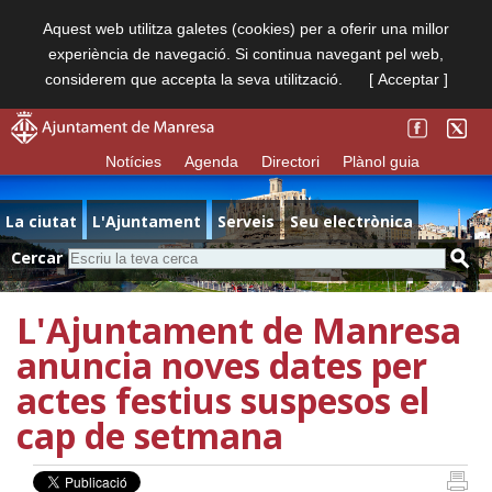
Aquest web utilitza galetes (cookies) per a oferir una millor
experiència de navegació. Si continua navegant pel web,
considerem que accepta la seva utilització.
[ Acceptar ]
Notícies
Agenda
Directori
Plànol guia
La ciutat
L'Ajuntament
Serveis
Seu electrònica
Cercar
L'Ajuntament de Manresa
anuncia noves dates per
actes festius suspesos el
cap de setmana