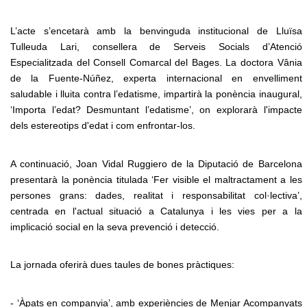
L’acte s’encetarà amb la benvinguda institucional de Lluïsa
Tulleuda Lari, consellera de Serveis Socials d’Atenció
Especialitzada del Consell Comarcal del Bages. La doctora Vânia
de la Fuente-Núñez, experta internacional en envelliment
saludable i lluita contra l’edatisme, impartirà la ponència inaugural,
‘Importa l’edat? Desmuntant l’edatisme’, on explorarà l'impacte
dels estereotips d'edat i com enfrontar-los.
A continuació, Joan Vidal Ruggiero de la Diputació de Barcelona
presentarà la ponència titulada ‘Fer visible el maltractament a les
persones grans: dades, realitat i responsabilitat col·lectiva’,
centrada en l'actual situació a Catalunya i les vies per a la
implicació social en la seva prevenció i detecció.
La jornada oferirà dues taules de bones pràctiques:
- ‘Àpats en companyia’, amb experiències de Menjar Acompanyats