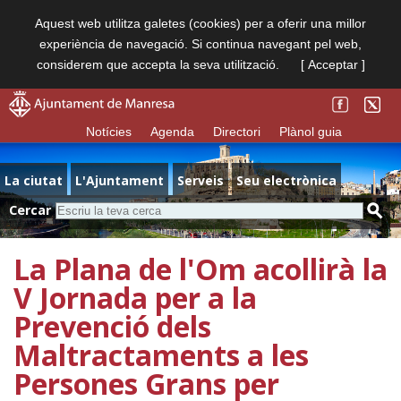
Aquest web utilitza galetes (cookies) per a oferir una millor
experiència de navegació. Si continua navegant pel web,
considerem que accepta la seva utilització.
[ Acceptar ]
Notícies
Agenda
Directori
Plànol guia
La ciutat
L'Ajuntament
Serveis
Seu electrònica
Cercar
La Plana de l'Om acollirà la
V Jornada per a la
Prevenció dels
Maltractaments a les
Persones Grans per