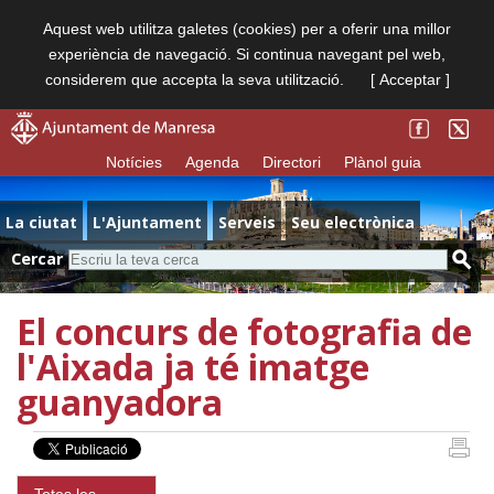
Aquest web utilitza galetes (cookies) per a oferir una millor
experiència de navegació. Si continua navegant pel web,
considerem que accepta la seva utilització.
[ Acceptar ]
Notícies
Agenda
Directori
Plànol guia
La ciutat
L'Ajuntament
Serveis
Seu electrònica
Cercar
El concurs de fotografia de
l'Aixada ja té imatge
guanyadora