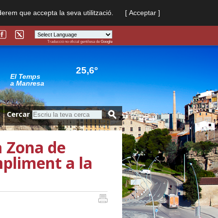
derem que accepta la seva utilització.
[ Acceptar ]
Traducció no oficial gentilesa de
Google
Powered by
Translate
25,6º
El Temps
a Manresa
Cercar
 Zona de
pliment a la