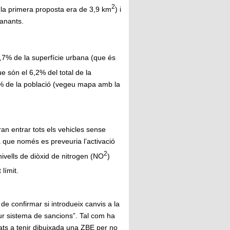
2
la primera proposta era de 3,9 km
) i
ianants.
 2,7% de la superfície urbana (que és
e són el 6,2% del total de la
4% de la població (vegeu mapa amb la
an entrar tots els vehicles sense
a que només es preveuria l’activació
2
ivells de diòxid de nitrogen (NO
)
límit.
 de confirmar si introdueix canvis a la
utur sistema de sancions”. Tal com ha
gats a tenir dibuixada una ZBE per no