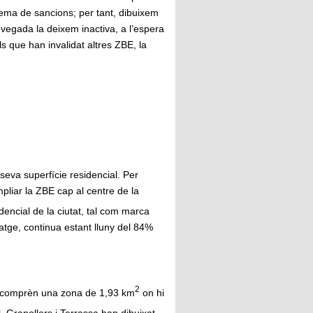
stema de sancions; per tant, dibuixem
vegada la deixem inactiva, a l’espera
ls que han invalidat altres ZBE, la
seva superfície residencial. Per
pliar la ZBE cap al centre de la
dencial de la ciutat, tal com marca
tatge, continua estant lluny del 84%
2
 ZBE comprèn una zona de 1,93 km
on hi
, Granollers i Terrassa han dibuixat,