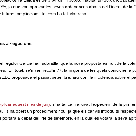
7%, ja que van aprovar les seves ordenances abans del Decret de la Gen
futures ampliacions, tal com ha fet Manresa.
les al·legacions”
i el regidor Garcia han subratllat que la nova proposta és fruit de la vol
es. En total, se’n van recollir 77, la majoria de les quals coincidien a
la ZBE proposada el passat setembre, així com la incidència sobre el pa
xplicar aquest mes de juny
, s’ha tancat i arxivat l’expedient de la prim
, i s’ha obert un procediment nou, ja que els canvis introduïts respecte
s portarà a debat del Ple de setembre, en la qual es votarà la seva aprov