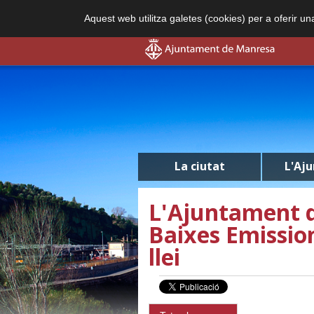
Aquest web utilitza galetes (cookies) per a oferir u
La ciutat
L'Aj
L'Ajuntament 
Baixes Emissio
llei