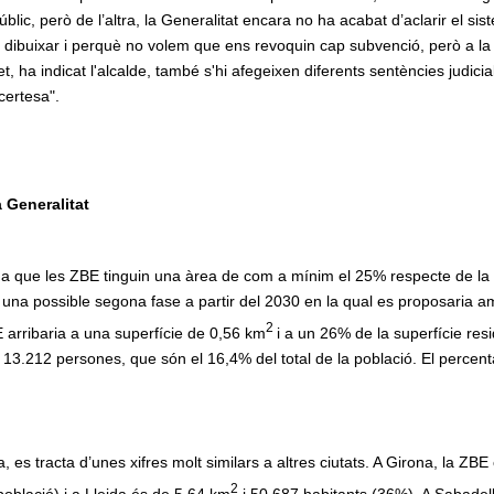
blic, però de l’altra, la Generalitat encara no ha acabat d’aclarir el si
ibuixar i perquè no volem que ens revoquin cap subvenció, però a la 
et, ha indicat l'alcalde, també s'hi afegeixen diferents sentències judicia
certesa".
 Generalitat
iga que les ZBE tinguin una àrea de com a mínim el 25% respecte de la 
 una possible segona fase a partir del 2030 en la qual es proposaria am
2
 arribaria a una superfície de 0,56 km
i a un 26% de la superfície resi
en 13.212 persones, que són el 16,4% del total de la població. El percen
ia, es tracta d’unes xifres molt similars a altres ciutats. A Girona, la
2
oblació) i a Lleida és de 5,64 km
i 50.687 habitants (36%). A Sabadell