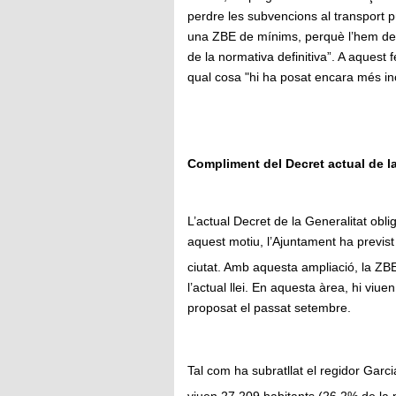
perdre les subvencions al transport pú
una ZBE de mínims, perquè l’hem de d
de la normativa definitiva”. A aquest f
qual cosa "hi ha posat encara més in
Compliment del Decret actual de la
L’actual Decret de la Generalitat obl
aquest motiu, l’Ajuntament ha previst
ciutat. Amb aquesta ampliació, la ZBE
l’actual llei. En aquesta àrea, hi viu
proposat el passat setembre.
Tal com ha subratllat el regidor Garc
viuen 27.209 habitants (26,2% de la p