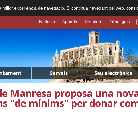
na millor experiència de navegació. Si continua navegant pel web, consi
Notícies
Agenda
Directori
Plànol guia
untament
Serveis
Seu electrònica
de Manresa proposa una nova
ns "de mínims" per donar com