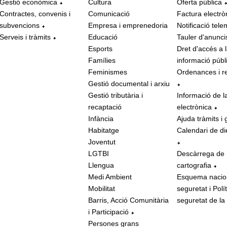
Gestió econòmica
Cultura
Oferta pública
Contractes, convenis i
Comunicació
Factura electrò
subvencions
Empresa i emprenedoria
Notificació tele
Serveis i tràmits
Educació
Tauler d'anunci
Esports
Dret d'accés a 
Famílies
informació públ
Feminismes
Ordenances i r
Gestió documental i arxiu
Gestió tributària i
Informació de l
recaptació
electrònica
Infància
Ajuda tràmits i 
Habitatge
Calendari de di
Joventut
LGTBI
Descàrrega de
Llengua
cartografia
Medi Ambient
Esquema nacio
Mobilitat
seguretat i Polí
Barris, Acció Comunitària
seguretat de la
i Participació
Persones grans