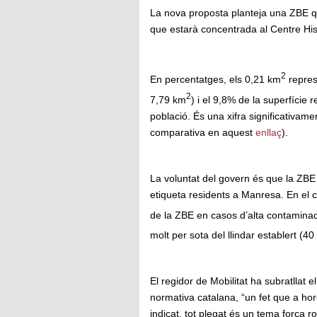
La nova proposta planteja una ZBE q
que estarà concentrada al Centre Histò
2
En percentatges, els 0,21 km
repres
2
7,79 km
) i el 9,8% de la superfície 
població. És una xifra significativa
comparativa en aquest
enllaç
).
La voluntat del govern és que la ZBE 
etiqueta residents a Manresa. En el 
de la ZBE en casos d’alta contaminaci
molt per sota del llindar establert (
El regidor de Mobilitat ha subratllat e
normativa catalana, “un fet que a hor
indicat, tot plegat és un tema força 