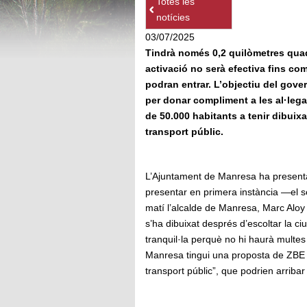
Totes les
notícies
03/07/2025
Tindrà només 0,2 quilòmetres quadr
activació no serà efectiva fins com 
podran entrar. L’objectiu del gove
per donar compliment a les al·lega
de 50.000 habitants a tenir dibui
transport públic.
L’Ajuntament de Manresa ha presenta
presentar en primera instància —el s
matí l’alcalde de Manresa, Marc Aloy 
s’ha dibuixat després d’escoltar la c
tranquil·la perquè no hi haurà multes 
Manresa tingui una proposta de ZBE ap
transport públic”, que podrien arriba