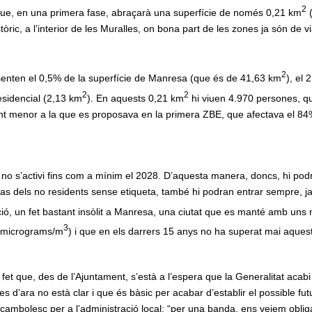
2
ue, en una primera fase, abraçarà una superfície de només 0,21 km
(
ric, a l’interior de les Muralles, on bona part de les zones ja són de v
2
enten el 0,5% de la superfície de Manresa (que és de 41,63 km
), el
2
2
residencial (2,13 km
). En aquests 0,21 km
hi viuen 4.970 persones, qu
ment menor a la que es proposava en la primera ZBE, que afectava el 8
no s’activi fins com a mínim el 2028. D’aquesta manera, doncs, hi podr
cas dels no residents sense etiqueta, també hi podran entrar sempre, j
ó, un fet bastant insòlit a Manresa, una ciutat que es manté amb uns n
3
40 micrograms/m
) i que en els darrers 15 anys no ha superat mai aquest 
l fet que, des de l’Ajuntament, s’està a l’espera que la Generalitat acabi
es d’ara no està clar i que és bàsic per acabar d’establir el possible f
rocambolesc per a l’administració local: “per una banda, ens veiem obli