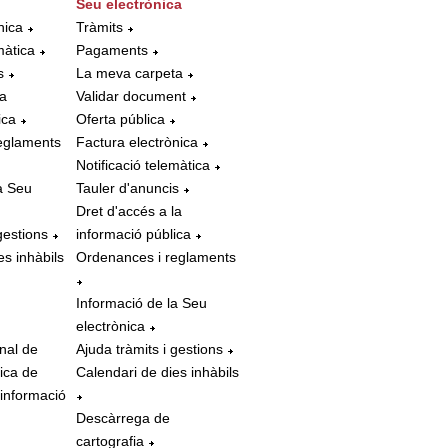
Seu electrònica
nica
Tràmits
màtica
Pagaments
s
La meva carpeta
la
Validar document
ica
Oferta pública
eglaments
Factura electrònica
Notificació telemàtica
a Seu
Tauler d'anuncis
Dret d'accés a la
gestions
informació pública
es inhàbils
Ordenances i reglaments
Informació de la Seu
electrònica
nal de
Ajuda tràmits i gestions
tica de
Calendari de dies inhàbils
 informació
Descàrrega de
cartografia