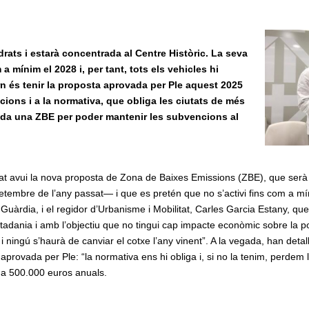
ats i estarà concentrada al Centre Històric. La seva
a mínim el 2028 i, per tant, tots els vehicles hi
rn és tenir la proposta aprovada per Ple aquest 2025
cions i a la normativa, que obliga les ciutats de més
xada una ZBE per poder mantenir les subvencions al
t avui la nova proposta de Zona de Baixes Emissions (ZBE), que serà 
etembre de l’any passat— i que es pretén que no s’activi fins com a mí
Guàrdia, i el regidor d’Urbanisme i Mobilitat, Carles Garcia Estany, qu
iutadania i amb l’objectiu que no tingui cap impacte econòmic sobre la p
i ningú s’haurà de canviar el cotxe l’any vinent”. A la vegada, han deta
rovada per Ple: “la normativa ens hi obliga i, si no la tenim, perdem 
r a 500.000 euros anuals.