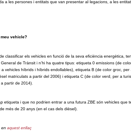
 a les persones i entitats que van presentar al·legacions, a les entitats
l meu vehicle?
e classificar els vehicles en funció de la seva eficiència energètica, t
General de Trànsit i n’hi ha quatre tipus: etiqueta 0 emissions (de color
r a vehicles híbrids i híbrids endollables), etiqueta B (de color groc, pe
ièsel matriculats a partir del 2006) i etiqueta C (de color verd, per a tu
s a partir de 2014).
cap etiqueta i que no podrien entrar a una futura ZBE són vehicles que 
 de més de 20 anys (en el cas dels dièsel).
, en
aquest enllaç