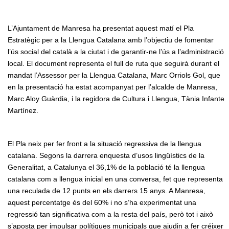
L’Ajuntament de Manresa ha presentat aquest matí el Pla
Estratègic per a la Llengua Catalana amb l’objectiu de fomentar
l’ús social del català a la ciutat i de garantir-ne l’ús a l’administració
local. El document representa el full de ruta que seguirà durant el
mandat l’Assessor per la Llengua Catalana, Marc Orriols Gol, que
en la presentació ha estat acompanyat per l’alcalde de Manresa,
Marc Aloy Guàrdia, i la regidora de Cultura i Llengua, Tània Infante
Martínez.
El Pla neix per fer front a la situació regressiva de la llengua
catalana. Segons la darrera enquesta d’usos lingüístics de la
Generalitat, a Catalunya el 36,1% de la població té la llengua
catalana com a llengua inicial en una conversa, fet que representa
una reculada de 12 punts en els darrers 15 anys. A Manresa,
aquest percentatge és del 60% i no s’ha experimentat una
regressió tan significativa com a la resta del país, però tot i això
s’aposta per impulsar polítiques municipals que ajudin a fer créixer