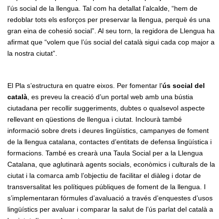
l’ús social de la llengua. Tal com ha detallat l’alcalde, “hem de
redoblar tots els esforços per preservar la llengua, perquè és una
gran eina de cohesió social”. Al seu torn, la regidora de Llengua ha
afirmat que “volem que l’ús social del català sigui cada cop major a
la nostra ciutat”.
El Pla s’estructura en quatre eixos. Per fomentar l’
ús social del
català
, es preveu la creació d’un portal web amb una bústia
ciutadana per recollir suggeriments, dubtes o qualsevol aspecte
rellevant en qüestions de llengua i ciutat. Inclourà també
informació sobre drets i deures lingüístics, campanyes de foment
de la llengua catalana, contactes d’entitats de defensa lingüística i
formacions. També es crearà una Taula Social per a la Llengua
Catalana, que aglutinarà agents socials, econòmics i culturals de la
ciutat i la comarca amb l’objectiu de facilitar el diàleg i dotar de
transversalitat les polítiques públiques de foment de la llengua. I
s’implementaran fórmules d’avaluació a través d’enquestes d’usos
lingüístics per avaluar i comparar la salut de l’ús parlat del català a