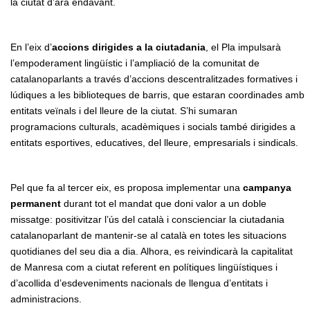
la ciutat d’ara endavant.
En l’eix d’
accions dirigides a la ciutadania
, el Pla impulsarà
l’empoderament lingüístic i l’ampliació de la comunitat de
catalanoparlants a través d’accions descentralitzades formatives i
lúdiques a les biblioteques de barris, que estaran coordinades amb
entitats veïnals i del lleure de la ciutat. S’hi sumaran
programacions culturals, acadèmiques i socials també dirigides a
entitats esportives, educatives, del lleure, empresarials i sindicals.
Pel que fa al tercer eix, es proposa implementar una
campanya
permanent
durant tot el mandat que doni valor a un doble
missatge: positivitzar l’ús del català i conscienciar la ciutadania
catalanoparlant de mantenir-se al català en totes les situacions
quotidianes del seu dia a dia. Alhora, es reivindicarà la capitalitat
de Manresa com a ciutat referent en polítiques lingüístiques i
d’acollida d’esdeveniments nacionals de llengua d’entitats i
administracions.