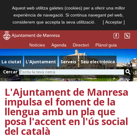
Aquest web utilitza galetes (cookies) per a oferir una millor
experiència de navegació. Si continua navegant pel web,
considerem que accepta la seva utilització.
[ Acceptar ]
Notícies
Agenda
Directori
Plànol guia
La ciutat
L'Ajuntament
Serveis
Seu electrònica
Cercar
L'Ajuntament de Manresa
impulsa el foment de la
llengua amb un pla que
posa l'accent en l'ús social
del català