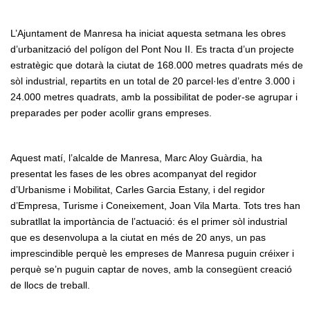
L’Ajuntament de Manresa ha iniciat aquesta setmana les obres
d’urbanització del polígon del Pont Nou II. Es tracta d’un projecte
estratègic que dotarà la ciutat de 168.000 metres quadrats més de
sòl industrial, repartits en un total de 20 parcel·les d’entre 3.000 i
24.000 metres quadrats, amb la possibilitat de poder-se agrupar i
preparades per poder acollir grans empreses.
Aquest matí, l’alcalde de Manresa, Marc Aloy Guàrdia, ha
presentat les fases de les obres acompanyat del regidor
d’Urbanisme i Mobilitat, Carles Garcia Estany, i del regidor
d’Empresa, Turisme i Coneixement, Joan Vila Marta. Tots tres han
subratllat la importància de l’actuació: és el primer sòl industrial
que es desenvolupa a la ciutat en més de 20 anys, un pas
imprescindible perquè les empreses de Manresa puguin créixer i
perquè se’n puguin captar de noves, amb la consegüent creació
de llocs de treball.