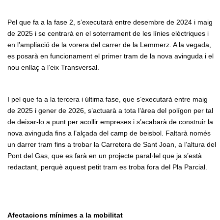
Pel que fa a la fase 2, s’executarà entre desembre de 2024 i maig
de 2025 i se centrarà en el soterrament de les línies elèctriques i
en l’ampliació de la vorera del carrer de la Lemmerz. A la vegada,
es posarà en funcionament el primer tram de la nova avinguda i el
nou enllaç a l’eix Transversal.
I pel que fa a la tercera i última fase, que s’executarà entre maig
de 2025 i gener de 2026, s’actuarà a tota l’àrea del polígon per tal
de deixar-lo a punt per acollir empreses i s’acabarà de construir la
nova avinguda fins a l’alçada del camp de beisbol. Faltarà només
un darrer tram fins a trobar la Carretera de Sant Joan, a l’altura del
Pont del Gas, que es farà en un projecte paral·lel que ja s’està
redactant, perquè aquest petit tram es troba fora del Pla Parcial.
Afectacions mínimes a la mobilitat