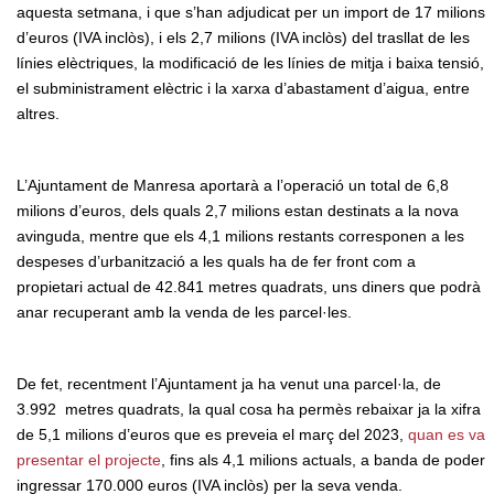
aquesta setmana, i que s’han adjudicat per un import de 17 milions
d’euros (IVA inclòs), i els 2,7 milions (IVA inclòs) del trasllat de les
línies elèctriques, la modificació de les línies de mitja i baixa tensió,
el subministrament elèctric i la xarxa d’abastament d’aigua, entre
altres.
L’Ajuntament de Manresa aportarà a l’operació un total de 6,8
milions d’euros, dels quals 2,7 milions estan destinats a la nova
avinguda, mentre que els 4,1 milions restants corresponen a les
despeses d’urbanització a les quals ha de fer front com a
propietari actual de 42.841 metres quadrats, uns diners que podrà
anar recuperant amb la venda de les parcel·les.
De fet, recentment l’Ajuntament ja ha venut una parcel·la, de
3.992 metres quadrats, la qual cosa ha permès rebaixar ja la xifra
de 5,1 milions d’euros que es preveia el març del 2023,
quan es va
presentar el projecte
, fins als 4,1 milions actuals, a banda de poder
ingressar 170.000 euros (IVA inclòs) per la seva venda.