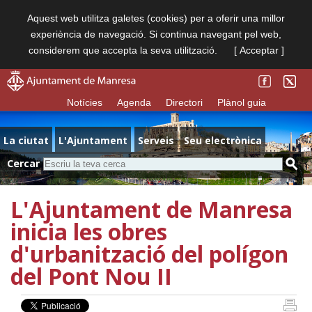
Aquest web utilitza galetes (cookies) per a oferir una millor
experiència de navegació. Si continua navegant pel web,
considerem que accepta la seva utilització.
[ Acceptar ]
Notícies
Agenda
Directori
Plànol guia
La ciutat
L'Ajuntament
Serveis
Seu electrònica
Cercar
L'Ajuntament de Manresa
inicia les obres
d'urbanització del polígon
del Pont Nou II