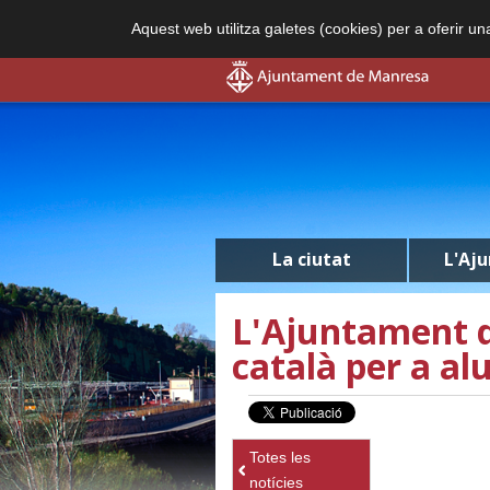
Aquest web utilitza galetes (cookies) per a oferir u
La ciutat
L'Aj
L'Ajuntament d
català per a a
Totes les
notícies