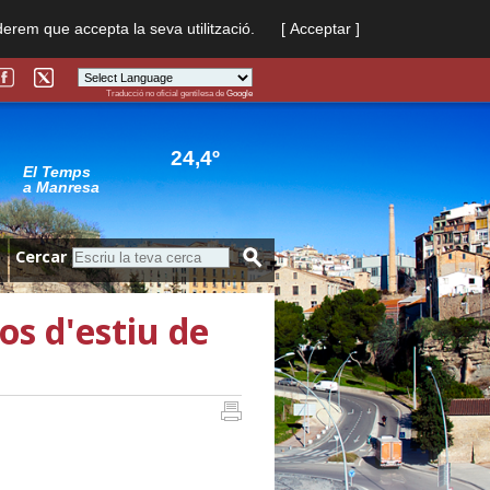
derem que accepta la seva utilització.
[ Acceptar ]
Traducció no oficial gentilesa de
Google
Powered by
Translate
24,4º
El Temps
a Manresa
Cercar
s d'estiu de