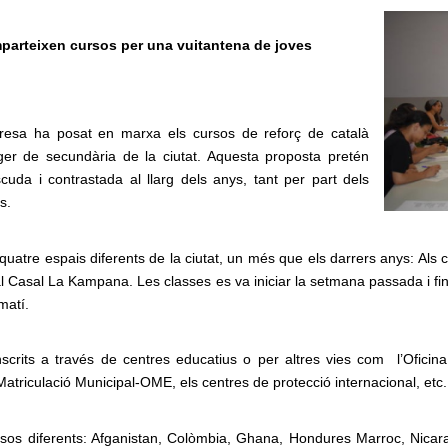
parteixen cursos per una vuitantena de joves
resa ha posat en marxa els cursos de reforç de català
ger de secundària de la ciutat. Aquesta proposta pretén
cuda i contrastada al llarg dels anys, tant per part dels
s.
quatre espais diferents de la ciutat, un més que els darrers anys: Als
al Casal La Kampana. Les classes es va iniciar la setmana passada i fina
matí.
nscrits a través de centres educatius o per altres vies com l’Oficin
Matriculació Municipal-OME, els centres de protecció internacional, etc.
 països diferents: Afganistan, Colòmbia, Ghana, Hondures Marroc, Nica