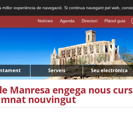
na millor experiència de navegació. Si continua navegant pel web, consi
Notícies
Agenda
Directori
Plànol guia
untament
Serveis
Seu electrònica
e Manresa engega nous curso
lumnat nouvingut