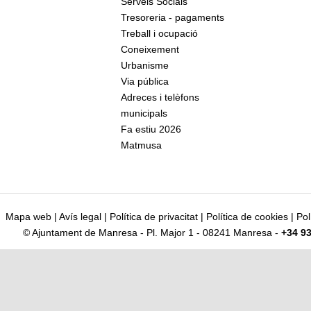
Serveis Socials
Tresoreria - pagaments
Treball i ocupació
Coneixement
Urbanisme
Via pública
Adreces i telèfons
municipals
Fa estiu 2026
Matmusa
Mapa web
|
Avís legal
|
Política de privacitat
|
Política de cookies
|
Pol
© Ajuntament de Manresa - Pl. Major 1 - 08241 Manresa -
+34 93