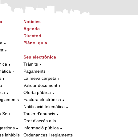
a
Notícies
Agenda
Directori
ta
Plànol guia
nt
Seu electrònica
nica
Tràmits
màtica
Pagaments
s
La meva carpeta
la
Validar document
ica
Oferta pública
eglaments
Factura electrònica
Notificació telemàtica
a Seu
Tauler d'anuncis
Dret d'accés a la
gestions
informació pública
es inhàbils
Ordenances i reglaments