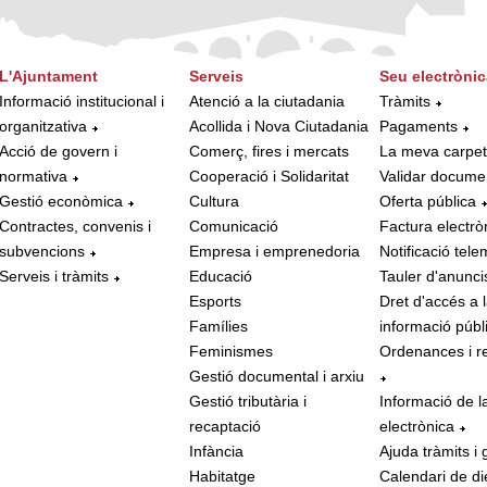
L'Ajuntament
Serveis
Seu electrònic
Informació institucional i
Atenció a la ciutadania
Tràmits
organitzativa
Acollida i Nova Ciutadania
Pagaments
Acció de govern i
Comerç, fires i mercats
La meva carpe
normativa
Cooperació i Solidaritat
Validar docume
Gestió econòmica
Cultura
Oferta pública
Contractes, convenis i
Comunicació
Factura electrò
subvencions
Empresa i emprenedoria
Notificació tele
Serveis i tràmits
Educació
Tauler d'anunci
Esports
Dret d'accés a 
Famílies
informació públ
Feminismes
Ordenances i r
Gestió documental i arxiu
Gestió tributària i
Informació de l
recaptació
electrònica
Infància
Ajuda tràmits i 
Habitatge
Calendari de di