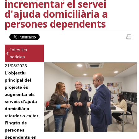
incrementar el servei
d'ajuda domiciliària a
persones dependents
Totes les
notícies
21/03/2023
L'objectiu
principal del
projecte és
augmentar els
serveis d’ajuda
domiciliària i
retardar o evitar
l’ingrés de
persones
dependents en