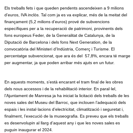
Els treballs fets i que queden pendents ascendeixen a 9 milions
d’euros, IVA inclòs. Tal com ja es va explicar, més de la meitat del
finançament (5,2 milions d’euros) prové de subvencions
específiques per a la recuperació de patrimoni, provinents dels
fons europeus Feder, de la Generalitat de Catalunya, de la
Diputació de Barcelona i dels fons Next Generation, de la
convocatòria del Ministeri d’Indústria, Comerç i Turisme. El
percentatge subvencionat, que ara és del 57,8%, encara té marge
per augmentar, ja que poden arribar més ajuts en un futur.
En aquests moments, s’està encarant el tram final de les obres
dels nous accessos i de la rehabilitació interior. En paral·lel,
l’Ajuntament de Manresa ja ha iniciat la licitació dels treballs de les
noves sales del Museu del Barroc, que inclouen l’adequació dels
espais i les instal·lacions d’electricitat, climatització i seguretat i,
finalment, l’execució de la museografia. Es preveu que els treballs
es desenvolupin al llarg d’aquest any i que les noves sales es
puguin inaugurar el 2024.