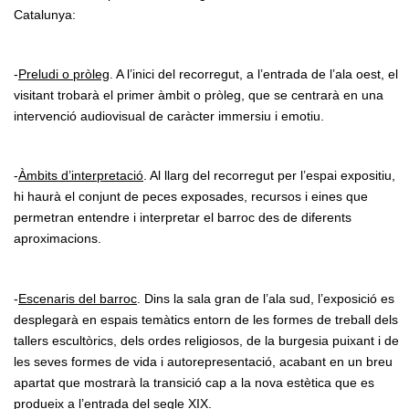
Catalunya:
-
Preludi o pròleg
. A l’inici del recorregut, a l’entrada de l’ala oest, el
visitant trobarà el primer àmbit o pròleg, que se centrarà en una
intervenció audiovisual de caràcter immersiu i emotiu.
-
Àmbits d’interpretació
. Al llarg del recorregut per l’espai expositiu,
hi haurà el conjunt de peces exposades, recursos i eines que
permetran entendre i interpretar el barroc des de diferents
aproximacions.
-
Escenaris del barroc
. Dins la sala gran de l’ala sud, l’exposició es
desplegarà en espais temàtics entorn de les formes de treball dels
tallers escultòrics, dels ordes religiosos, de la burgesia puixant i de
les seves formes de vida i autorepresentació, acabant en un breu
apartat que mostrarà la transició cap a la nova estètica que es
produeix a l’entrada del segle XIX.