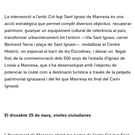
La intervenció a l’antic Col·legi Sant Ignasi de Manresa és una
acció estratègica que permet complir diversos objectius: recuperar
patrimoni, guanyar un equipament cultural de referència al país,
transformar urbanísticament tot l’entorn —Via Sant Ignasi, carrer
Bertrand Serra i plaça de Sant Ignasi—, revitalitzar el Centre
Històric, en especial el barri de les Escodines, i deixar un llegat
físic de la commemoració dels 500 anys de l’estada d’Ignasi de
Loiola a Manresa, que s’ha desenvolupat amb l’objectiu de
potenciar la ciutat com a destinació turística a través de la petjada
patrimonial ignasiana i del fet que Manresa és final del Camí
Ignasià.
El dissabte 25 de març, visites ciutadanes
L’Ajuntament de Manresa obrirà les portes de l’antic Col·legi Sant