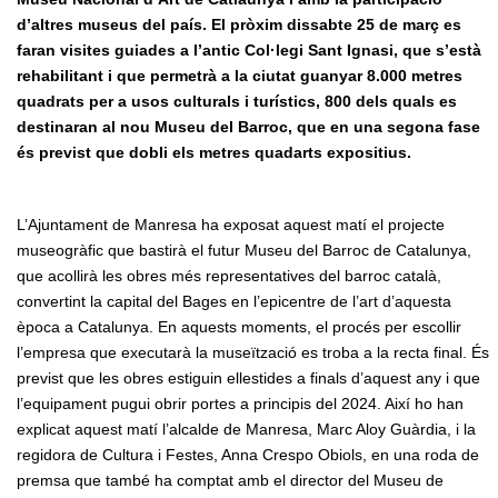
d’altres museus del país. El pròxim dissabte 25 de març es
faran visites guiades a l’antic Col·legi Sant Ignasi, que s’està
rehabilitant i que permetrà a la ciutat guanyar 8.000 metres
quadrats per a usos culturals i turístics, 800 dels quals es
destinaran al nou Museu del Barroc, que en una segona fase
és previst que dobli els metres quadarts expositius.
L’Ajuntament de Manresa ha exposat aquest matí el projecte
museogràfic que bastirà el futur Museu del Barroc de Catalunya,
que acollirà les obres més representatives del barroc català,
convertint la capital del Bages en l’epicentre de l’art d’aquesta
època a Catalunya. En aquests moments, el procés per escollir
l’empresa que executarà la museïtzació es troba a la recta final. És
previst que les obres estiguin ellestides a finals d’aquest any i que
l’equipament pugui obrir portes a principis del 2024. Així ho han
explicat aquest matí l’alcalde de Manresa, Marc Aloy Guàrdia, i la
regidora de Cultura i Festes, Anna Crespo Obiols, en una roda de
premsa que també ha comptat amb el director del Museu de