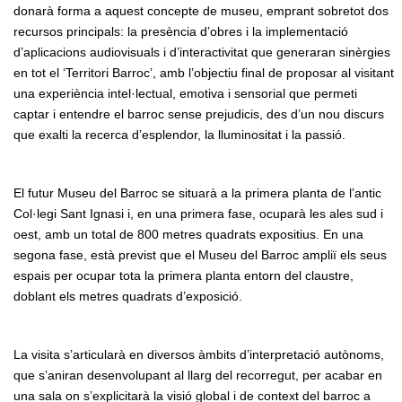
donarà forma a aquest concepte de museu, emprant sobretot dos
recursos principals: la presència d’obres i la implementació
d’aplicacions audiovisuals i d’interactivitat que generaran sinèrgies
en tot el ‘Territori Barroc’, amb l’objectiu final de proposar al visitant
una experiència intel·lectual, emotiva i sensorial que permeti
captar i entendre el barroc sense prejudicis, des d’un nou discurs
que exalti la recerca d’esplendor, la lluminositat i la passió.
El futur Museu del Barroc se situarà a la primera planta de l’antic
Col·legi Sant Ignasi i, en una primera fase, ocuparà les ales sud i
oest, amb un total de 800 metres quadrats expositius. En una
segona fase, està previst que el Museu del Barroc ampliï els seus
espais per ocupar tota la primera planta entorn del claustre,
doblant els metres quadrats d’exposició.
La visita s’articularà en diversos àmbits d’interpretació autònoms,
que s’aniran desenvolupant al llarg del recorregut, per acabar en
una sala on s’explicitarà la visió global i de context del barroc a