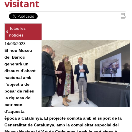
visitant
Totes les
notícies
14/03/2023
El nou Museu
del Barroc
generarà un
discurs d’abast
nacional amb
l’objectiu de
posar de relleu
la riquesa del
patrimoni
d’aquesta
època a Catalunya. El projecte compta amb el suport de la
Generalitat de Catalunya, amb la complicitat especial del
Museu Nacional d’Art de Catlaunya i amb la participació