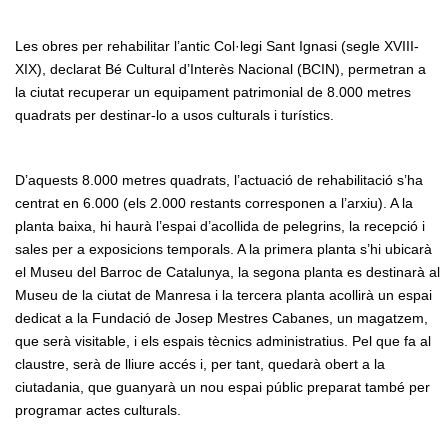
Les obres per rehabilitar l’antic Col·legi Sant Ignasi (segle XVIII-
XIX), declarat Bé Cultural d’Interès Nacional (BCIN), permetran a
la ciutat recuperar un equipament patrimonial de 8.000 metres
quadrats per destinar-lo a usos culturals i turístics.
D’aquests 8.000 metres quadrats, l’actuació de rehabilitació s’ha
centrat en 6.000 (els 2.000 restants corresponen a l’arxiu). A la
planta baixa, hi haurà l’espai d’acollida de pelegrins, la recepció i
sales per a exposicions temporals. A la primera planta s’hi ubicarà
el Museu del Barroc de Catalunya, la segona planta es destinarà al
Museu de la ciutat de Manresa i la tercera planta acollirà un espai
dedicat a la Fundació de Josep Mestres Cabanes, un magatzem,
que serà visitable, i els espais tècnics administratius. Pel que fa al
claustre, serà de lliure accés i, per tant, quedarà obert a la
ciutadania, que guanyarà un nou espai públic preparat també per
programar actes culturals.