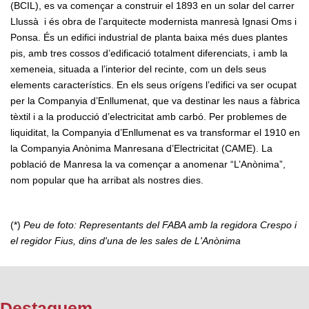
(BCIL), es va començar a construir el 1893 en un solar del carrer
Llussà i és obra de l’arquitecte modernista manresà Ignasi Oms i
Ponsa. És un edifici industrial de planta baixa més dues plantes
pis, amb tres cossos d’edificació totalment diferenciats, i amb la
xemeneia, situada a l’interior del recinte, com un dels seus
elements característics. En els seus orígens l’edifici va ser ocupat
per la Companyia d’Enllumenat, que va destinar les naus a fàbrica
tèxtil i a la producció d’electricitat amb carbó. Per problemes de
liquiditat, la Companyia d’Enllumenat es va transformar el 1910 en
la Companyia Anònima Manresana d’Electricitat (CAME). La
població de Manresa la va començar a anomenar “L’Anònima”,
nom popular que ha arribat als nostres dies.
(*)
Peu de foto: Representants del FABA amb la regidora Crespo i
el regidor Fius, dins d'una de les sales de L'Anònima
Destaquem