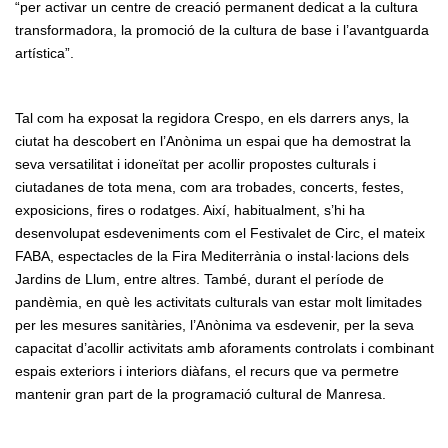
“per activar un centre de creació permanent dedicat a la cultura
transformadora, la promoció de la cultura de base i l’avantguarda
artística”.
Tal com ha exposat la regidora Crespo, en els darrers anys, la
ciutat ha descobert en l’Anònima un espai que ha demostrat la
seva versatilitat i idoneïtat per acollir propostes culturals i
ciutadanes de tota mena, com ara trobades, concerts, festes,
exposicions, fires o rodatges. Així, habitualment, s’hi ha
desenvolupat esdeveniments com el Festivalet de Circ, el mateix
FABA, espectacles de la Fira Mediterrània o instal·lacions dels
Jardins de Llum, entre altres. També, durant el període de
pandèmia, en què les activitats culturals van estar molt limitades
per les mesures sanitàries, l’Anònima va esdevenir, per la seva
capacitat d’acollir activitats amb aforaments controlats i combinant
espais exteriors i interiors diàfans, el recurs que va permetre
mantenir gran part de la programació cultural de Manresa.