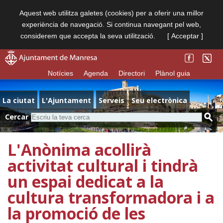
Aquest web utilitza galetes (cookies) per a oferir una millor
experiència de navegació. Si continua navegant pel web,
considerem que accepta la seva utilització.
[ Acceptar ]
Notícies
Agenda
Directori
Plànol guia
La ciutat
L'Ajuntament
Serveis
Seu electrònica
Cercar
L'Anònima acollirà
activitat cultural i tindrà
un espai dedicat a la
cultura transformadora i a
la promoció de les