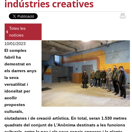
indústries creatives
Totes les
notícies
10/01/2023
El complex
fabril ha
demostrat en
els darrers anys
la seva
versatilitat i
idoneïtat per
acollir
propostes
culturals,
ciutadanes i de creació artística. En total, seran 1.530 metres
quadrats del conjunt de L’Anònima destinats a les funcions
culturals, entre la nau i els seus espais annexes i la planta