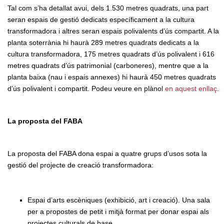
Tal com s’ha detallat avui, dels 1.530 metres quadrats, una part
seran espais de gestió dedicats específicament a la cultura
transformadora i altres seran espais polivalents d’ús compartit. A la
planta soterrània hi haurà 289 metres quadrats dedicats a la
cultura transformadora, 175 metres quadrats d’ús polivalent i 616
metres quadrats d’ús patrimonial (carboneres), mentre que a la
planta baixa (nau i espais annexes) hi haurà 450 metres quadrats
d’ús polivalent i compartit. Podeu veure en plànol
en aquest enllaç
.
La proposta del FABA
La proposta del FABA dona espai a quatre grups d’usos sota la
gestió del projecte de creació transformadora:
Espai d’arts escèniques (exhibició, art i creació). Una sala
per a propostes de petit i mitjà format per donar espai als
projectes culturals de base.