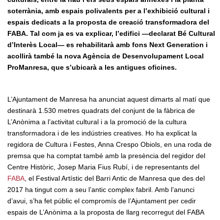
soterrània, amb espais polivalents per a l’exhibició cultural i
espais dedicats a la proposta de creació transformadora del
FABA. Tal com ja es va explicar, l’edifici —declarat Bé Cultural
d’Interès Local— es rehabilitarà amb fons Next Generation i
acollirà també la nova Agència de Desenvolupament Local
ProManresa, que s’ubicarà a les antigues oficines.
L’Ajuntament de Manresa ha anunciat aquest dimarts al matí que
destinarà 1.530 metres quadrats del conjunt de la fàbrica de
L’Anònima a l’activitat cultural i a la promoció de la cultura
transformadora i de les indústries creatives. Ho ha explicat la
regidora de Cultura i Festes, Anna Crespo Obiols, en una roda de
premsa que ha comptat també amb la presència del regidor del
Centre Històric, Josep Maria Fius Rubí, i de representants del
FABA
, el Festival Artístic del Barri Antic de Manresa que des del
2017 ha tingut com a seu l’antic complex fabril. Amb l’anunci
d’avui, s’ha fet públic el compromís de l’Ajuntament per cedir
espais de L’Anònima a la proposta de llarg recorregut del FABA