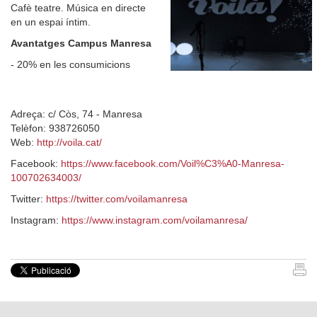
Cafè teatre. Música en directe
en un espai íntim.
Avantatges Campus Manresa
- 20% en les consumicions
Adreça: c/ Còs, 74 - Manresa
Telèfon: 938726050
Web:
http://voila.cat/
Facebook:
https://www.facebook.com/Voil%C3%A0-Manresa-
100702634003/
Twitter:
https://twitter.com/voilamanresa
Instagram:
https://www.instagram.com/voilamanresa/