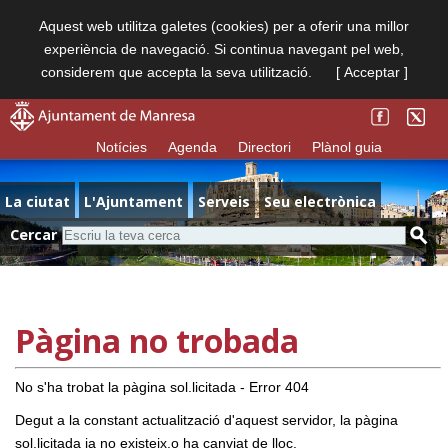
Aquest web utilitza galetes (cookies) per a oferir una millor
experiència de navegació. Si continua navegant pel web,
considerem que accepta la seva utilització.
[ Acceptar ]
Notícies
Agenda
Directori
Plànol guia
La ciutat
L'Ajuntament
Serveis
Seu electrònica
Cercar
Pàgina no trobada
No s'ha trobat la pàgina sol.licitada - Error 404
Degut a la constant actualització d'aquest servidor, la pàgina
sol.licitada ja no existeix,o ha canviat de lloc.