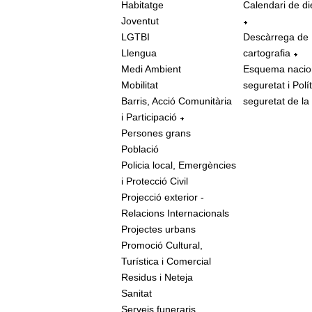
Habitatge
Calendari de di
Joventut
LGTBI
Descàrrega de
Llengua
cartografia
Medi Ambient
Esquema nacio
Mobilitat
seguretat i Polí
Barris, Acció Comunitària
seguretat de la
i Participació
Persones grans
Població
Policia local, Emergències
i Protecció Civil
Projecció exterior -
Relacions Internacionals
Projectes urbans
Promoció Cultural,
Turística i Comercial
Residus i Neteja
Sanitat
Serveis funeraris