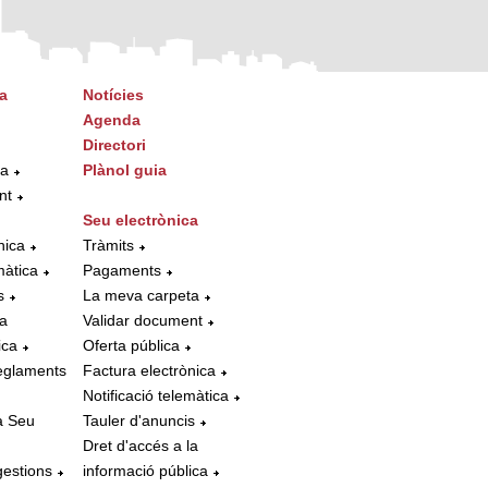
a
Notícies
Agenda
Directori
ta
Plànol guia
nt
Seu electrònica
nica
Tràmits
màtica
Pagaments
s
La meva carpeta
la
Validar document
ica
Oferta pública
eglaments
Factura electrònica
Notificació telemàtica
a Seu
Tauler d'anuncis
Dret d'accés a la
gestions
informació pública