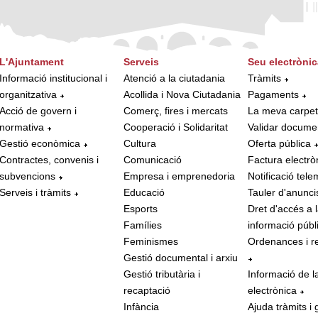
L'Ajuntament
Serveis
Seu electrònic
Informació institucional i
Atenció a la ciutadania
Tràmits
organitzativa
Acollida i Nova Ciutadania
Pagaments
Acció de govern i
Comerç, fires i mercats
La meva carpe
normativa
Cooperació i Solidaritat
Validar docume
Gestió econòmica
Cultura
Oferta pública
Contractes, convenis i
Comunicació
Factura electrò
subvencions
Empresa i emprenedoria
Notificació tele
Serveis i tràmits
Educació
Tauler d'anunci
Esports
Dret d'accés a 
Famílies
informació públ
Feminismes
Ordenances i r
Gestió documental i arxiu
Gestió tributària i
Informació de l
recaptació
electrònica
Infància
Ajuda tràmits i 