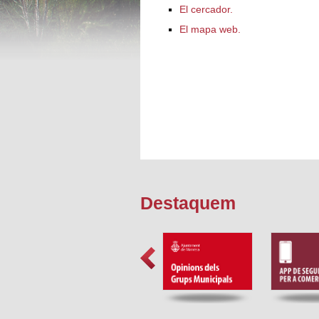
El cercador.
El mapa web.
Destaquem