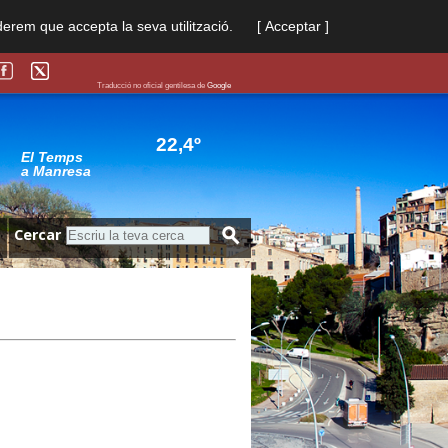
derem que accepta la seva utilització.
[ Acceptar ]
Traducció no oficial gentilesa de
Google
22,4º
El Temps
a Manresa
Cercar