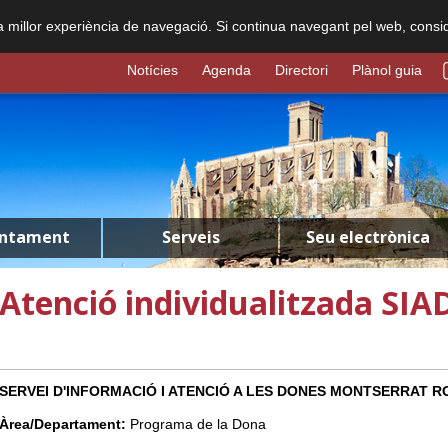
na millor experiència de navegació. Si continua navegant pel web, consi
Notícies
Agenda
Directori
Plànol guia
untament
Serveis
Seu electrònica
Atenció individualitzada SIA
SERVEI D'INFORMACIÓ I ATENCIÓ A LES DONES MONTSERRAT RO
Àrea/Departament:
Programa de la Dona