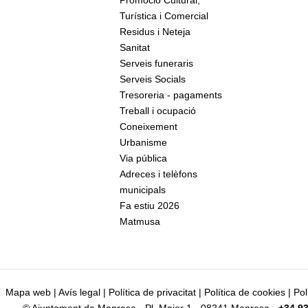
Promoció Cultural,
Turística i Comercial
Residus i Neteja
Sanitat
Serveis funeraris
Serveis Socials
Tresoreria - pagaments
Treball i ocupació
Coneixement
Urbanisme
Via pública
Adreces i telèfons
municipals
Fa estiu 2026
Matmusa
Mapa web
|
Avís legal
|
Política de privacitat
|
Política de cookies
|
Pol