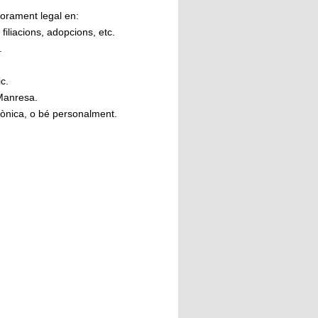
orament legal en:
iliacions, adopcions, etc.
.
c.
 Manresa.
lefònica, o bé personalment.