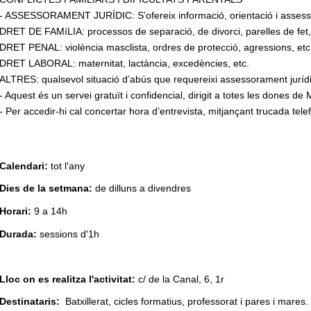
- ASSESSORAMENT JURÍDIC: S’ofereix informació, orientació i assess
DRET DE FAMíLIA: processos de separació, de divorci, parelles de fet, f
DRET PENAL: violència masclista, ordres de protecció, agressions, etc
DRET LABORAL: maternitat, lactància, excedències, etc.
ALTRES: qualsevol situació d’abús que requereixi assessorament jurídi
- Aquest és un servei gratuït i confidencial, dirigit a totes les dones de
- Per accedir-hi cal concertar hora d’entrevista, mitjançant trucada te
Calendari:
tot l'any
Dies de la setmana:
de dilluns a divendres
Horari:
9 a 14h
Durada:
sessions d'1h
Lloc on es realitza l'activitat:
c/ de la Canal, 6, 1r
Destinataris:
Batxillerat, cicles formatius, professorat i pares i mares.