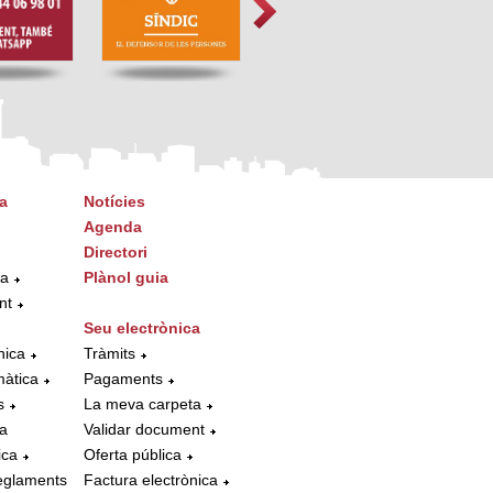
a
Notícies
Agenda
Directori
ta
Plànol guia
nt
Seu electrònica
nica
Tràmits
màtica
Pagaments
s
La meva carpeta
la
Validar document
ica
Oferta pública
eglaments
Factura electrònica