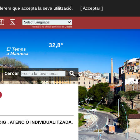
derem que accepta la seva utilització.
[ Acceptar ]
Traducció no oficial gentilesa de
Google
Powered by
Translate
32,8º
El Temps
a Manresa
Cercar
D
IG . ATENCIÓ INDIVIDUALITZADA.