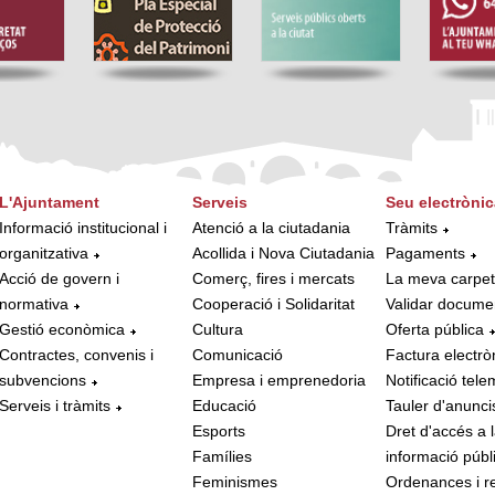
L'Ajuntament
Serveis
Seu electrònic
Informació institucional i
Atenció a la ciutadania
Tràmits
organitzativa
Acollida i Nova Ciutadania
Pagaments
Acció de govern i
Comerç, fires i mercats
La meva carpe
normativa
Cooperació i Solidaritat
Validar docume
Gestió econòmica
Cultura
Oferta pública
Contractes, convenis i
Comunicació
Factura electrò
subvencions
Empresa i emprenedoria
Notificació tele
Serveis i tràmits
Educació
Tauler d'anunci
Esports
Dret d'accés a 
Famílies
informació públ
Feminismes
Ordenances i r