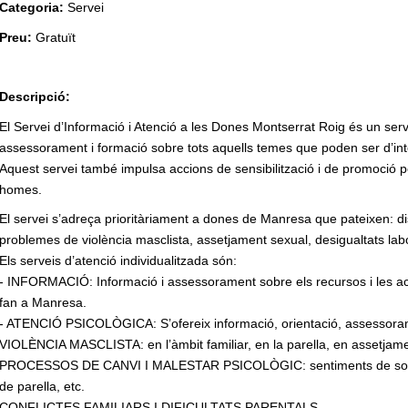
Categoria:
Servei
Preu:
Gratuït
Descripció:
El Servei d’Informació i Atenció a les Dones Montserrat Roig és un serv
assessorament i formació sobre tots aquells temes que poden ser d’in
Aquest servei també impulsa accions de sensibilització i de promoció per 
homes.
El servei s’adreça prioritàriament a dones de Manresa que pateixen: d
problemes de violència masclista, assetjament sexual, desigualtats labora
Els serveis d’atenció individualitzada són:
- INFORMACIÓ: Informació i assessorament sobre els recursos i les act
fan a Manresa.
- ATENCIÓ PSICOLÒGICA: S’ofereix informació, orientació, assessoram
VIOLÈNCIA MASCLISTA: en l’àmbit familiar, en la parella, en assetjamen
PROCESSOS DE CANVI I MALESTAR PSICOLÒGIC: sentiments de soleda
de parella, etc.
CONFLICTES FAMILIARS I DIFICULTATS PARENTALS