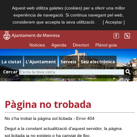
Aquest web utilitza galetes (cookies) per a oferir una millor
experiència de navegació. Si continua navegant pel web,
considerem que accepta la seva utilització.
[ Acceptar ]
Notícies
Agenda
Directori
Plànol guia
La ciutat
L'Ajuntament
Serveis
Seu electrònica
Cercar
Pàgina no trobada
No s'ha trobat la pàgina sol.licitada - Error 404
Degut a la constant actualització d'aquest servidor, la pàgina
sol.licitada ja no existeix,o ha canviat de lloc.