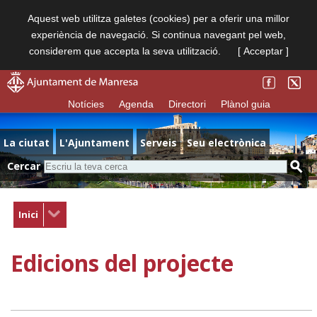
Aquest web utilitza galetes (cookies) per a oferir una millor
experiència de navegació. Si continua navegant pel web,
considerem que accepta la seva utilització.
[ Acceptar ]
Notícies
Agenda
Directori
Plànol guia
La ciutat
L'Ajuntament
Serveis
Seu electrònica
Cercar
Inici
Edicions del projecte