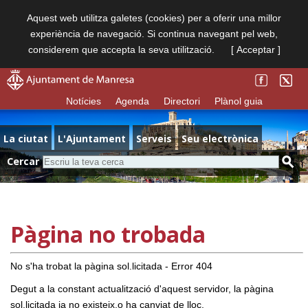
Aquest web utilitza galetes (cookies) per a oferir una millor
experiència de navegació. Si continua navegant pel web,
considerem que accepta la seva utilització.
[ Acceptar ]
Notícies
Agenda
Directori
Plànol guia
La ciutat
L'Ajuntament
Serveis
Seu electrònica
Cercar
Pàgina no trobada
No s'ha trobat la pàgina sol.licitada - Error 404
Degut a la constant actualització d'aquest servidor, la pàgina
sol.licitada ja no existeix,o ha canviat de lloc.