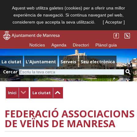
Aquest web utilitza galetes (cookies) per a oferir una millor
experiència de navegació. Si continua navegant pel web,
considerem que accepta la seva utilització.
[ Acceptar ]
Notícies
Agenda
Directori
Plànol guia
La ciutat
L'Ajuntament
Serveis
Seu electrònica
Cercar
Inici
La ciutat
FEDERACIÓ ASSOCIACIONS
DE VEÏNS DE MANRESA