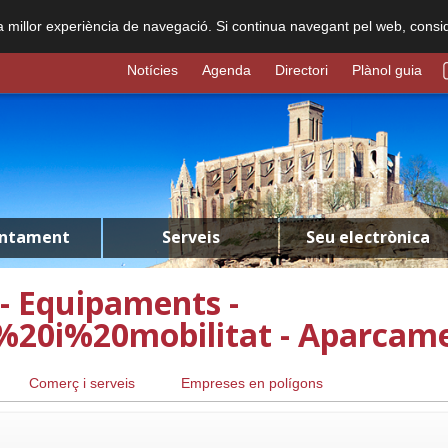
na millor experiència de navegació. Si continua navegant pel web, consi
Notícies
Agenda
Directori
Plànol guia
untament
Serveis
Seu electrònica
 - Equipaments -
%20i%20mobilitat - Aparcam
Comerç i serveis
Empreses en polígons