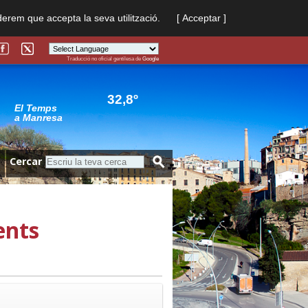
derem que accepta la seva utilització.
[ Acceptar ]
Traducció no oficial gentilesa de
Google
Powered by
Translate
32,8º
El Temps
a Manresa
Cercar
ents