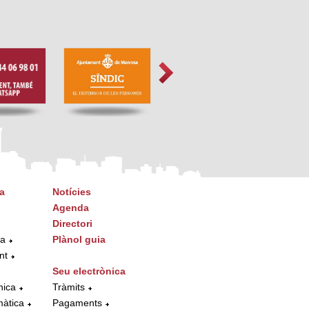
a
Notícies
Agenda
Directori
ta
Plànol guia
nt
Seu electrònica
nica
Tràmits
màtica
Pagaments