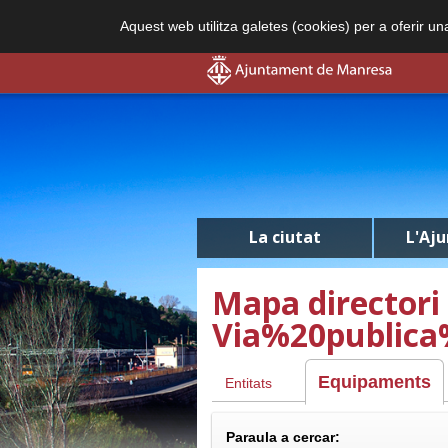
Aquest web utilitza galetes (cookies) per a oferir u
La ciutat
L'Aj
Mapa directori
Via%20publica
Equipaments
Entitats
Paraula a cercar: