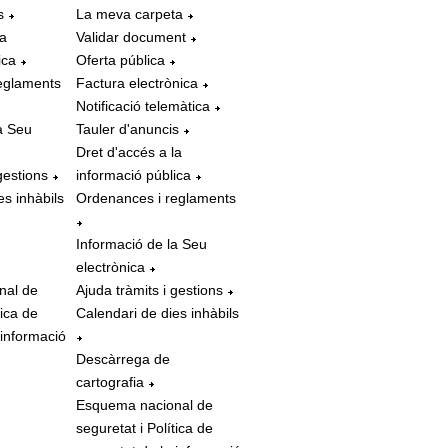
s
La meva carpeta
la
Validar document
ica
Oferta pública
eglaments
Factura electrònica
Notificació telemàtica
a Seu
Tauler d'anuncis
Dret d'accés a la
gestions
informació pública
es inhàbils
Ordenances i reglaments
Informació de la Seu
electrònica
nal de
Ajuda tràmits i gestions
tica de
Calendari de dies inhàbils
 informació
Descàrrega de
cartografia
Esquema nacional de
seguretat i Política de