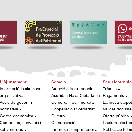
L'Ajuntament
Serveis
Seu electrònic
Informació institucional i
Atenció a la ciutadania
Tràmits
organitzativa
Acollida i Nova Ciutadania
Pagaments
Acció de govern i
Comerç, fires i mercats
La meva carpe
normativa
Cooperació i Solidaritat
Validar docume
Gestió econòmica
Cultura
Oferta pública
Contractes, convenis i
Comunicació
Factura electrò
subvencions
Empresa i emprenedoria
Notificació tele