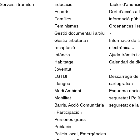
Serveis i tràmits
Educació
Tauler d'anunci
Esports
Dret d'accés a 
Famílies
informació públ
Feminismes
Ordenances i r
Gestió documental i arxiu
Gestió tributària i
Informació de l
recaptació
electrònica
Infància
Ajuda tràmits i 
Habitatge
Calendari de di
Joventut
LGTBI
Descàrrega de
Llengua
cartografia
Medi Ambient
Esquema nacio
Mobilitat
seguretat i Polí
Barris, Acció Comunitària
seguretat de la
i Participació
Persones grans
Població
Policia local, Emergències