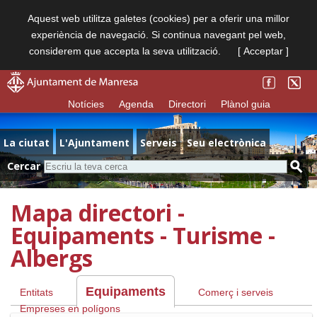
Aquest web utilitza galetes (cookies) per a oferir una millor
experiència de navegació. Si continua navegant pel web,
considerem que accepta la seva utilització.
[ Acceptar ]
Notícies
Agenda
Directori
Plànol guia
La ciutat
L'Ajuntament
Serveis
Seu electrònica
Cercar
Mapa directori -
Equipaments - Turisme -
Albergs
Equipaments
Entitats
Comerç i serveis
Empreses en polígons