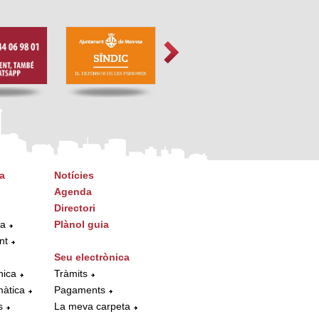
a
Notícies
Agenda
Directori
ta
Plànol guia
nt
Seu electrònica
nica
Tràmits
màtica
Pagaments
s
La meva carpeta