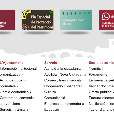
L'Ajuntament
Serveis
Seu electrònic
Informació institucional i
Atenció a la ciutadania
Tràmits
organitzativa
Acollida i Nova Ciutadania
Pagaments
Acció de govern i
Comerç, fires i mercats
La meva carpe
normativa
Cooperació i Solidaritat
Validar docume
Gestió econòmica
Cultura
Oferta pública
Contractes, convenis i
Comunicació
Factura electrò
subvencions
Empresa i emprenedoria
Notificació tele
Serveis i tràmits
Educació
Tauler d'anunci