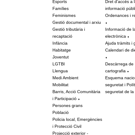
Esports
Dret d'accés a 
Famílies
informació públ
Feminismes
Ordenances i r
Gestió documental i arxiu
Gestió tributària i
Informació de l
recaptació
electrònica
Infància
Ajuda tràmits i 
Habitatge
Calendari de di
Joventut
LGTBI
Descàrrega de
Llengua
cartografia
Medi Ambient
Esquema nacio
Mobilitat
seguretat i Polí
Barris, Acció Comunitària
seguretat de la
i Participació
Persones grans
Població
Policia local, Emergències
i Protecció Civil
Projecció exterior -