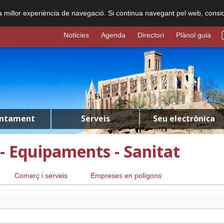
na millor experiència de navegació. Si continua navegant pel web, consi
Notícies
Agenda
Directori
Plànol guia
untament
Serveis
Seu electrònica
- Equipaments - Sanitat
Comerç i serveis
Empreses en polígons