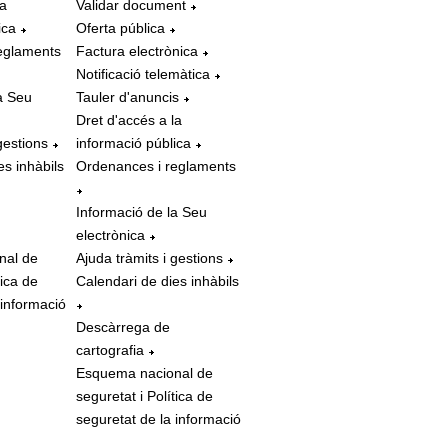
la
Validar document
ica
Oferta pública
eglaments
Factura electrònica
Notificació telemàtica
a Seu
Tauler d'anuncis
Dret d'accés a la
gestions
informació pública
es inhàbils
Ordenances i reglaments
Informació de la Seu
electrònica
nal de
Ajuda tràmits i gestions
tica de
Calendari de dies inhàbils
 informació
Descàrrega de
cartografia
Esquema nacional de
seguretat i Política de
seguretat de la informació