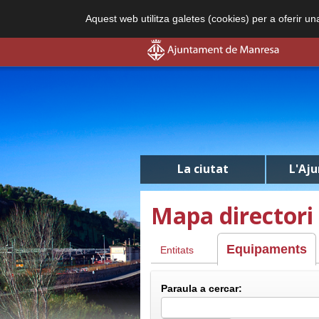
Aquest web utilitza galetes (cookies) per a oferir u
La ciutat
L'Aj
Mapa directori 
Equipaments
Entitats
Paraula a cercar: