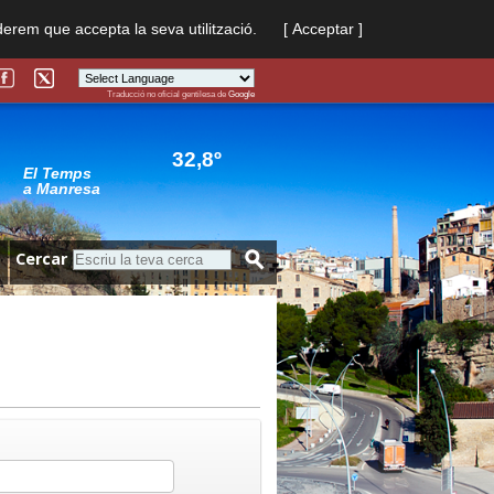
derem que accepta la seva utilització.
[ Acceptar ]
Traducció no oficial gentilesa de
Google
Powered by
Translate
32,8º
El Temps
a Manresa
Cercar