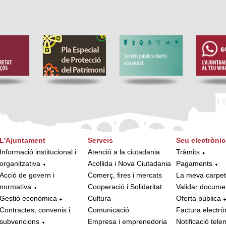
L'Ajuntament
Serveis
Seu electrònic
Informació institucional i
Atenció a la ciutadania
Tràmits
organitzativa
Acollida i Nova Ciutadania
Pagaments
Acció de govern i
Comerç, fires i mercats
La meva carpe
normativa
Cooperació i Solidaritat
Validar docume
Gestió econòmica
Cultura
Oferta pública
Contractes, convenis i
Comunicació
Factura electrò
subvencions
Empresa i emprenedoria
Notificació tele