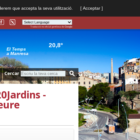
derem que accepta la seva utilització.
[ Acceptar ]
Traducció no oficial gentilesa de
Google
Powered by
Translate
20,8º
El Temps
a Manresa
Cercar
0Jardins -
eure