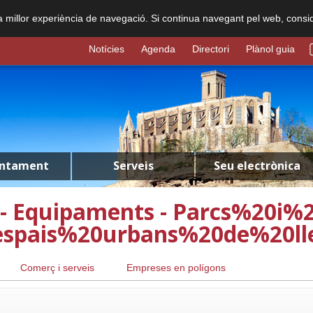
na millor experiència de navegació. Si continua navegant pel web, consi
Notícies
Agenda
Directori
Plànol guia
untament
Serveis
Seu electrònica
 - Equipaments - Parcs%20i%2
espais%20urbans%20de%20ll
Comerç i serveis
Empreses en polígons