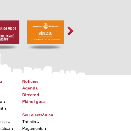
a
Notícies
Agenda
Directori
ta
Plànol guia
nt
Seu electrònica
nica
Tràmits
màtica
Pagaments