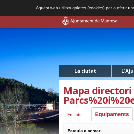
Aquest web utilitza galetes (cookies) per a oferir u
La ciutat
L'Aj
Mapa directori
Parcs%20i%20
Equipaments
Entitats
Paraula a cercar: