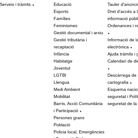
Serveis i tràmits
Educació
Tauler d'anunci
Esports
Dret d'accés a 
Famílies
informació públ
Feminismes
Ordenances i r
Gestió documental i arxiu
Gestió tributària i
Informació de l
recaptació
electrònica
Infància
Ajuda tràmits i 
Habitatge
Calendari de di
Joventut
LGTBI
Descàrrega de
Llengua
cartografia
Medi Ambient
Esquema nacio
Mobilitat
seguretat i Polí
Barris, Acció Comunitària
seguretat de la
i Participació
Persones grans
Població
Policia local, Emergències