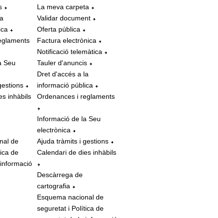
s
La meva carpeta
la
Validar document
ica
Oferta pública
eglaments
Factura electrònica
Notificació telemàtica
a Seu
Tauler d'anuncis
Dret d'accés a la
gestions
informació pública
es inhàbils
Ordenances i reglaments
Informació de la Seu
electrònica
nal de
Ajuda tràmits i gestions
tica de
Calendari de dies inhàbils
 informació
Descàrrega de
cartografia
Esquema nacional de
seguretat i Política de