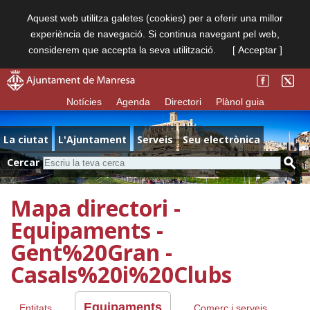
Aquest web utilitza galetes (cookies) per a oferir una millor
experiència de navegació. Si continua navegant pel web,
considerem que accepta la seva utilització.
[ Acceptar ]
Notícies
Agenda
Directori
Plànol guia
La ciutat
L'Ajuntament
Serveis
Seu electrònica
Cercar
Mapa directori -
Equipaments -
Gent%20Gran -
Casals%20i%20Clubs
Equipaments
Entitats
Comerç i serveis