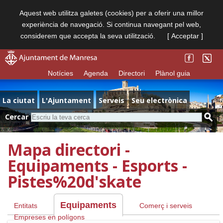
Aquest web utilitza galetes (cookies) per a oferir una millor
experiència de navegació. Si continua navegant pel web,
considerem que accepta la seva utilització.
[ Acceptar ]
Notícies
Agenda
Directori
Plànol guia
La ciutat
L'Ajuntament
Serveis
Seu electrònica
Cercar
Mapa directori -
Equipaments - Esports -
Pistes%20d'skate
Equipaments
Entitats
Comerç i serveis
Empreses en polígons