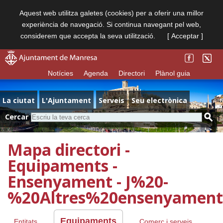
Aquest web utilitza galetes (cookies) per a oferir una millor
experiència de navegació. Si continua navegant pel web,
considerem que accepta la seva utilització.
[ Acceptar ]
Notícies
Agenda
Directori
Plànol guia
La ciutat
L'Ajuntament
Serveis
Seu electrònica
Cercar
Mapa directori -
Equipaments -
Ensenyament - J%20-
%20Altres%20ensenyament
Equipaments
Entitats
Comerç i serveis