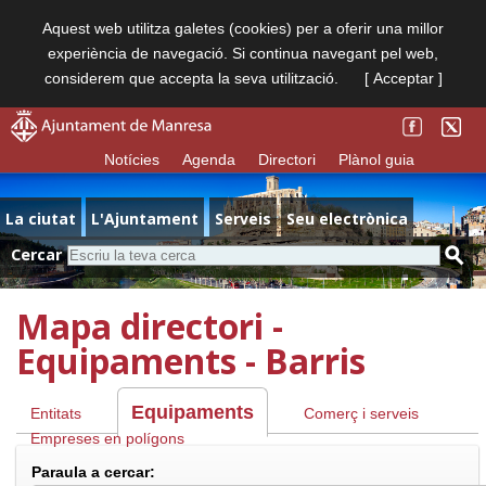
Aquest web utilitza galetes (cookies) per a oferir una millor
experiència de navegació. Si continua navegant pel web,
considerem que accepta la seva utilització.
[ Acceptar ]
Notícies
Agenda
Directori
Plànol guia
La ciutat
L'Ajuntament
Serveis
Seu electrònica
Cercar
Mapa directori -
Equipaments - Barris
Equipaments
Entitats
Comerç i serveis
Empreses en polígons
Paraula a cercar: