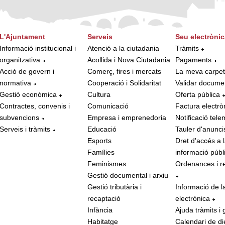
L'Ajuntament
Serveis
Seu electrònic
Informació institucional i
Atenció a la ciutadania
Tràmits
organitzativa
Acollida i Nova Ciutadania
Pagaments
Acció de govern i
Comerç, fires i mercats
La meva carpe
normativa
Cooperació i Solidaritat
Validar docume
Gestió econòmica
Cultura
Oferta pública
Contractes, convenis i
Comunicació
Factura electrò
subvencions
Empresa i emprenedoria
Notificació tele
Serveis i tràmits
Educació
Tauler d'anunci
Esports
Dret d'accés a 
Famílies
informació públ
Feminismes
Ordenances i r
Gestió documental i arxiu
Gestió tributària i
Informació de l
recaptació
electrònica
Infància
Ajuda tràmits i 
Habitatge
Calendari de di