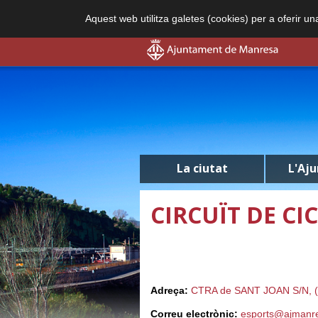
Aquest web utilitza galetes (cookies) per a oferir u
La ciutat
L'Aj
CIRCUÏT DE C
Adreça:
CTRA de SANT JOAN S/N, (Zo
Correu electrònic:
esports@ajmanre