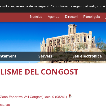
na millor experiència de navegació. Si continua navegant pel web, consi
Notícies
Agenda
Directori
Plànol guia
untament
Serveis
Seu electrònica
ICLISME DEL CONGOST
na Esportiva Vell Congost) local 0 (08241)
sa.cat