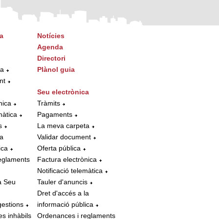
a
Notícies
Agenda
Directori
ta
Plànol guia
nt
Seu electrònica
nica
Tràmits
màtica
Pagaments
s
La meva carpeta
la
Validar document
ica
Oferta pública
eglaments
Factura electrònica
Notificació telemàtica
a Seu
Tauler d'anuncis
Dret d'accés a la
gestions
informació pública
es inhàbils
Ordenances i reglaments