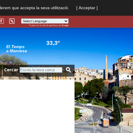
derem que accepta la seva utilització.
[ Acceptar ]
Traducció no oficial gentilesa de
Google
Powered by
Translate
33,3º
El Temps
a Manresa
Cercar