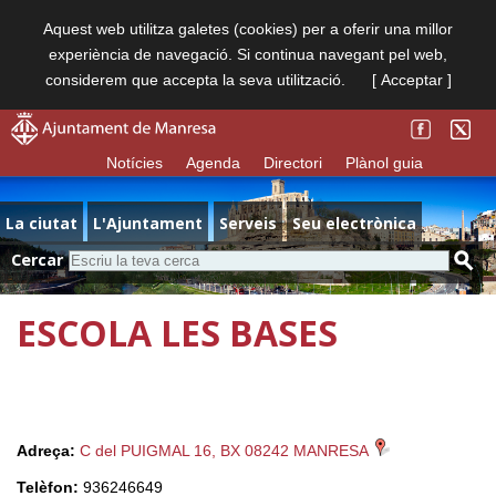
Aquest web utilitza galetes (cookies) per a oferir una millor
experiència de navegació. Si continua navegant pel web,
considerem que accepta la seva utilització.
[ Acceptar ]
Notícies
Agenda
Directori
Plànol guia
La ciutat
L'Ajuntament
Serveis
Seu electrònica
Cercar
ESCOLA LES BASES
Adreça:
C del PUIGMAL 16, BX 08242 MANRESA
Telèfon:
936246649