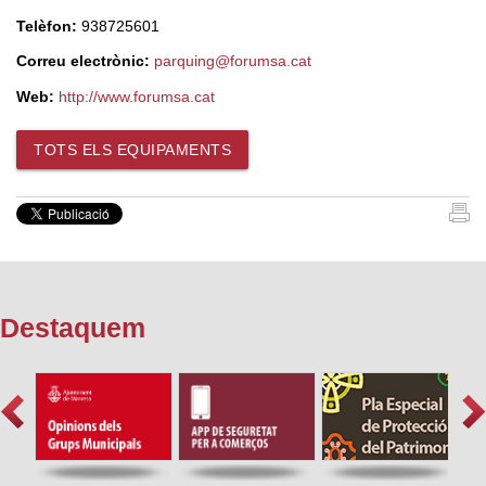
Telèfon:
938725601
Correu electrònic:
parquing@forumsa.cat
Web:
http://www.forumsa.cat
TOTS ELS EQUIPAMENTS
Destaquem