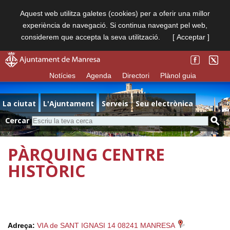
Aquest web utilitza galetes (cookies) per a oferir una millor
experiència de navegació. Si continua navegant pel web,
considerem que accepta la seva utilització.
[ Acceptar ]
Notícies
Agenda
Directori
Plànol guia
La ciutat
L'Ajuntament
Serveis
Seu electrònica
Cercar
PÀRQUING CENTRE
HISTÒRIC
Adreça:
VIA de SANT IGNASI 14 08241 MANRESA