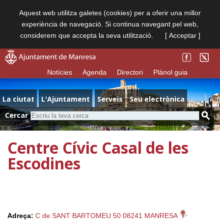
Aquest web utilitza galetes (cookies) per a oferir una millor
experiència de navegació. Si continua navegant pel web,
considerem que accepta la seva utilització.
[ Acceptar ]
Notícies
Agenda
Directori
Plànol guia
La ciutat
L'Ajuntament
Serveis
Seu electrònica
Cercar
Centre Cívic Casal de les
Escodines
Adreça:
C de SANT BARTOMEU 50 08241 MANRESA